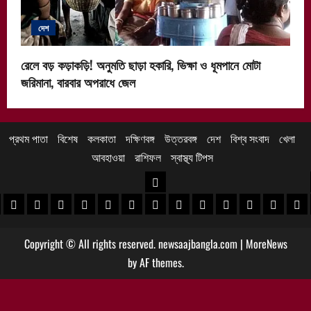
দেশ
রেলে বড় কড়াকড়ি! অনুমতি ছাড়া হকারি, ভিক্ষা ও ধূমপানে মোটা
জরিমানা, বারবার অপরাধে জেল
প্রথম পাতা
বিশেষ
কলকাতা
দক্ষিণবঙ্গ
উত্তরবঙ্গ
দেশ
বিশ্ব সংবাদ
খেলা
আবহাওয়া
রাশিফল
স্বাস্থ্য টিপস
উত্তরবঙ্গ
 খবর
েদিনীপুর খবর
়গ্রাম খবর
পুরুলিয়া খবর
বাঁকুড়া খবর
পশ্চিম বর্ধমান খবর
পূর্ব বর্ধমান খবর
বীরভূম খবর
মুর্শিদাবাদ খবর
কোচবিহার নিউজ
আলিপুরদুয়ার খবর
জলপাইগুড়ি খবর
শিলিগুড়ি খবর
উত্তর দিনাজপু
দক্ষিণ দি
মাল
Copyright © All rights reserved. newsaajbangla.com
|
MoreNews
by AF themes.