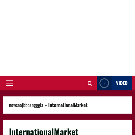
VIDEO
Primary
Menu
newsaajbbbangggla
»
InternationalMarket
InternationalMarket