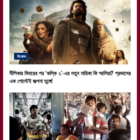
বিনোদন
দীপিকার বিদায়ের পর ‘কল্কি ২’-এর নতুন নায়িকা কি আলিয়া? প্রভাসের
এক পোস্টেই জল্পনা তুঙ্গে!