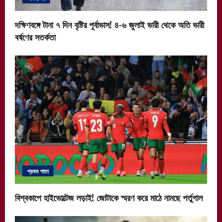
দক্ষিণবঙ্গে টানা ৭ দিন বৃষ্টির পূর্বাভাস! ৪-৬ জুলাই ভারী থেকে অতি ভারী
বর্ষণের সতর্কতা
প্রথম পাতা
বিশ্বকাপে হাইভোল্টেজ লড়াই! জোটাকে স্মরণ করে মাঠে নামছে পর্তুগাল