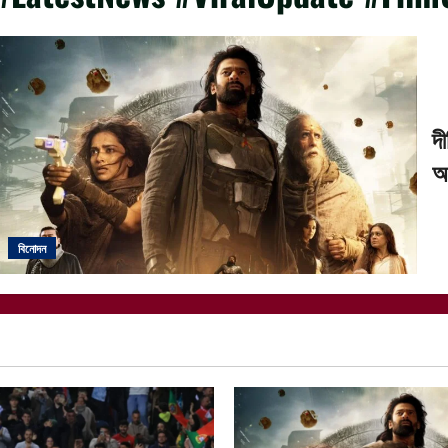
দ
আ
বিনোদন