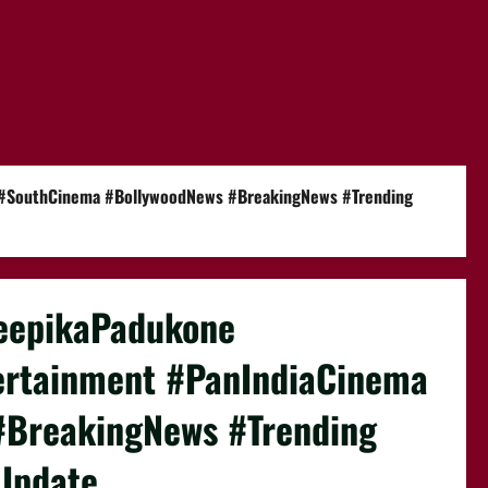
 #SouthCinema #BollywoodNews #BreakingNews #Trending
DeepikaPadukone
ertainment #PanIndiaCinema
#BreakingNews #Trending
Update