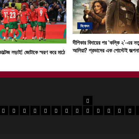
বিনোদন
দীপিকার বিদায়ের পর ‘কল্কি ২’-এর নতু
আলিয়া? প্রভাসের এক পোস্টেই জল্পনা ত
োল্টেজ লড়াই! জোটাকে স্মরণ করে মাঠে
উত্তরবঙ্গ
বর
 মেদিনীপুর খবর
পশ্চিম মেদিনীপুর খবর
ঝাড়গ্রাম খবর
পুরুলিয়া খবর
বাঁকুড়া খবর
পশ্চিম বর্ধমান খবর
পূর্ব বর্ধমান খবর
বীরভূম খবর
মুর্শিদাবাদ খবর
কোচবিহার নিউজ
আলিপুরদুয়ার খবর
জলপাইগুড়ি খবর
শিলিগুড়ি খ
উত্তর