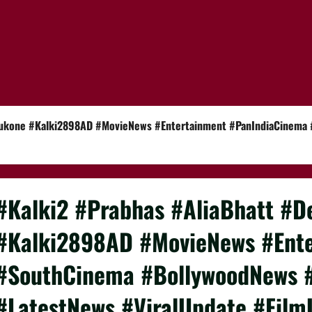
adukone #Kalki2898AD #MovieNews #Entertainment #PanIndiaCinema
#Kalki2 #Prabhas #AliaBhatt #
#Kalki2898AD #MovieNews #Ent
#SouthCinema #BollywoodNews 
#LatestNews #ViralUpdate #Film