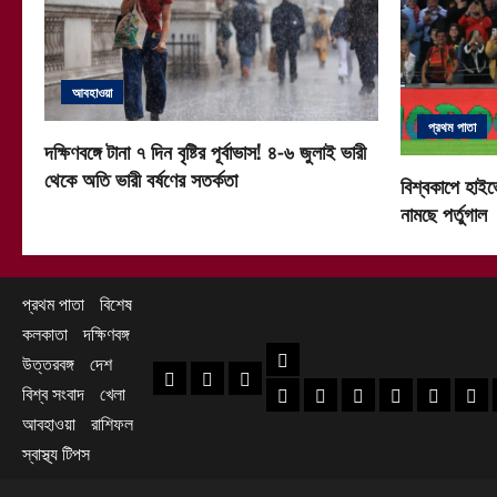
আবহাওয়া
প্রথম পাতা
দক্ষিণবঙ্গে টানা ৭ দিন বৃষ্টির পূর্বাভাস! ৪-৬ জুলাই ভারী
থেকে অতি ভারী বর্ষণের সতর্কতা
বিশ্বকাপে হাইভ
নামছে পর্তুগাল
প্রথম পাতা
বিশেষ
কলকাতা
দক্ষিণবঙ্গ
দক্ষিণবঙ্গ
উত্তরবঙ্গ
দেশ
প্রথম পাতা
বিশেষ
কলকাতা
বিশ্ব সংবাদ
খেলা
হাওড়া খবর
দক্ষিণ ২৪ পরগনা খবর
উত্তর ২৪ পরগনা খ
হুগলি খবর
নদিয়া খবর
পূর্ব
আবহাওয়া
রাশিফল
স্বাস্থ্য টিপস