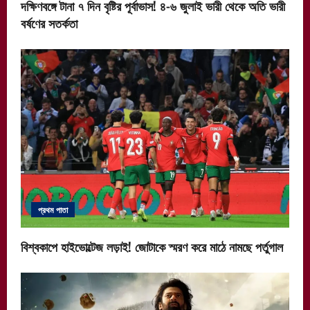
দক্ষিণবঙ্গে টানা ৭ দিন বৃষ্টির পূর্বাভাস! ৪-৬ জুলাই ভারী থেকে অতি ভারী
বর্ষণের সতর্কতা
প্রথম পাতা
বিশ্বকাপে হাইভোল্টেজ লড়াই! জোটাকে স্মরণ করে মাঠে নামছে পর্তুগাল