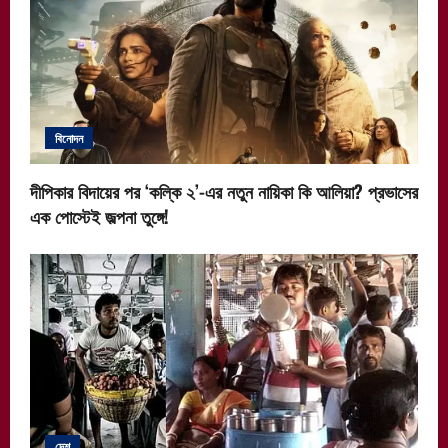
বিনোদন
দীপিকার বিদায়ের পর ‘কল্কি ২’-এর নতুন নায়িকা কি আলিয়া? প্রভাসের
এক পোস্টেই জল্পনা তুঙ্গে!
দেশ