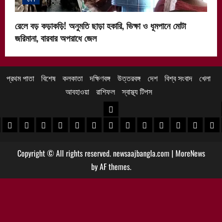
রেলে বড় কড়াকড়ি! অনুমতি ছাড়া হকারি, ভিক্ষা ও ধূমপানে মোটা
জরিমানা, বারবার অপরাধে জেল
প্রথম পাতা
বিশেষ
কলকাতা
দক্ষিণবঙ্গ
উত্তরবঙ্গ
দেশ
বিশ্ব সংবাদ
খেলা
আবহাওয়া
রাশিফল
স্বাস্থ্য টিপস
উত্তরবঙ্গ
 খবর
েদিনীপুর খবর
়গ্রাম খবর
পুরুলিয়া খবর
বাঁকুড়া খবর
পশ্চিম বর্ধমান খবর
পূর্ব বর্ধমান খবর
বীরভূম খবর
মুর্শিদাবাদ খবর
কোচবিহার নিউজ
আলিপুরদুয়ার খবর
জলপাইগুড়ি খবর
শিলিগুড়ি খবর
উত্তর দিনাজপু
দক্ষিণ দি
মাল
Copyright © All rights reserved. newsaajbangla.com
|
MoreNews
by AF themes.