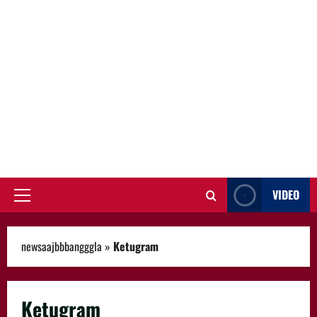
VIDEO
Primary
Menu
newsaajbbbangggla
»
Ketugram
Ketugram