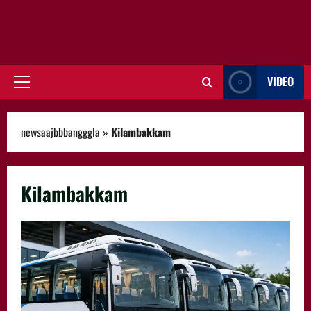
VIDEO
Primary
Menu
newsaajbbbangggla
»
Kilambakkam
Kilambakkam