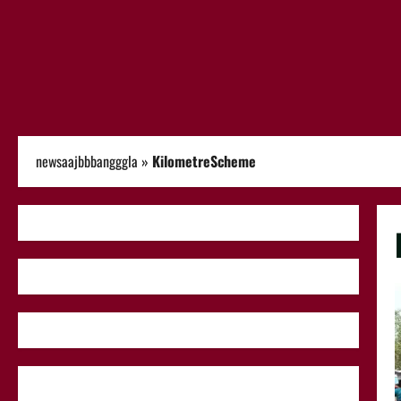
newsaajbbbangggla
»
KilometreScheme