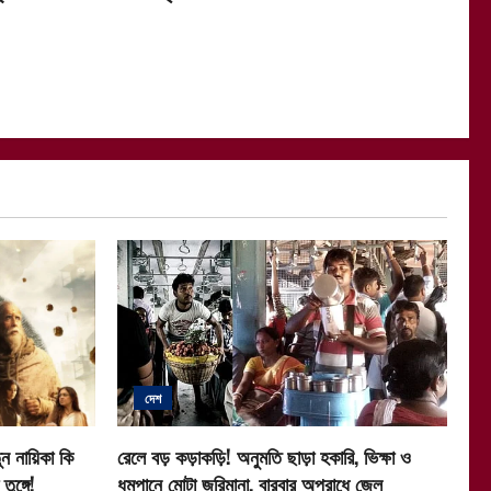
দেশ
ন নায়িকা কি
রেলে বড় কড়াকড়ি! অনুমতি ছাড়া হকারি, ভিক্ষা ও
ুঙ্গে!
ধূমপানে মোটা জরিমানা, বারবার অপরাধে জেল