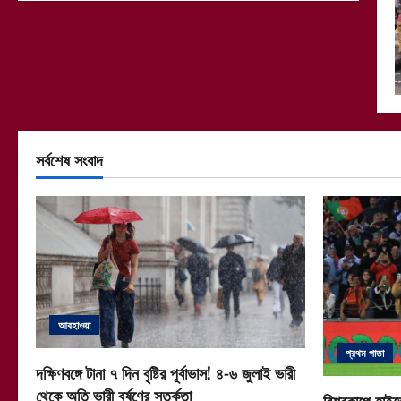
সর্বশেষ সংবাদ
আবহাওয়া
প্রথম পাতা
দক্ষিণবঙ্গে টানা ৭ দিন বৃষ্টির পূর্বাভাস! ৪-৬ জুলাই ভারী
থেকে অতি ভারী বর্ষণের সতর্কতা
বিশ্বকাপে হাইভ