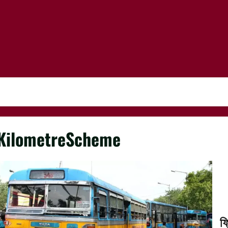
KilometreScheme
ফ