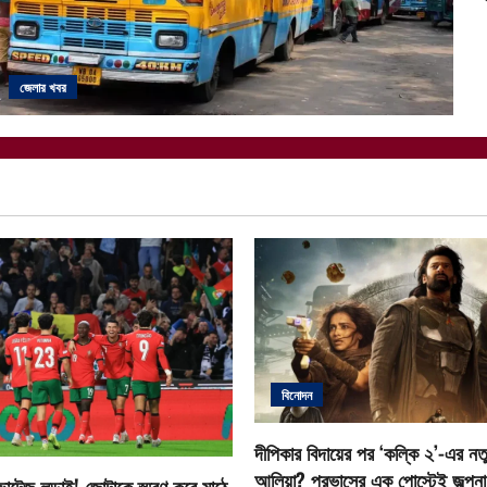
জেলার খবর
বিনোদন
দীপিকার বিদায়ের পর ‘কল্কি ২’-এর নতু
আলিয়া? প্রভাসের এক পোস্টেই জল্পনা ত
োল্টেজ লড়াই! জোটাকে স্মরণ করে মাঠে