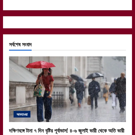
সর্বশেষ সংবাদ
আবহাওয়া
দক্ষিণবঙ্গে টানা ৭ দিন বৃষ্টির পূর্বাভাস! ৪-৬ জুলাই ভারী থেকে অতি ভারী