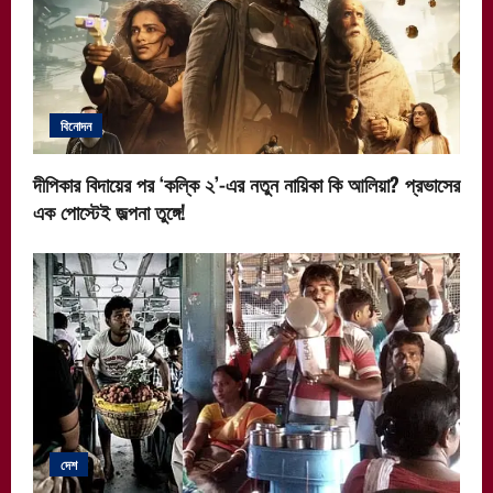
বিনোদন
দীপিকার বিদায়ের পর ‘কল্কি ২’-এর নতুন নায়িকা কি আলিয়া? প্রভাসের
এক পোস্টেই জল্পনা তুঙ্গে!
দেশ