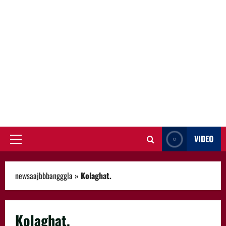
VIDEO
Primary
Menu
newsaajbbbangggla
»
Kolaghat.
Kolaghat.