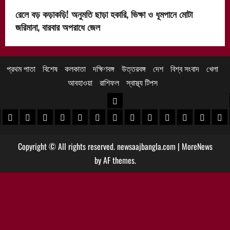
রেলে বড় কড়াকড়ি! অনুমতি ছাড়া হকারি, ভিক্ষা ও ধূমপানে মোটা
জরিমানা, বারবার অপরাধে জেল
প্রথম পাতা
বিশেষ
কলকাতা
দক্ষিণবঙ্গ
উত্তরবঙ্গ
দেশ
বিশ্ব সংবাদ
খেলা
আবহাওয়া
রাশিফল
স্বাস্থ্য টিপস
উত্তরবঙ্গ
 খবর
েদিনীপুর খবর
়গ্রাম খবর
পুরুলিয়া খবর
বাঁকুড়া খবর
পশ্চিম বর্ধমান খবর
পূর্ব বর্ধমান খবর
বীরভূম খবর
মুর্শিদাবাদ খবর
কোচবিহার নিউজ
আলিপুরদুয়ার খবর
জলপাইগুড়ি খবর
শিলিগুড়ি খবর
উত্তর দিনাজপু
দক্ষিণ দি
মাল
Copyright © All rights reserved. newsaajbangla.com
|
MoreNews
by AF themes.