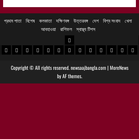
প্রথম পাতা
বিশেষ
কলকাতা
দক্ষিণবঙ্গ
উত্তরবঙ্গ
দেশ
বিশ্ব সংবাদ
খেলা
আবহাওয়া
রাশিফল
স্বাস্থ্য টিপস
উত্তরবঙ্গ
 খবর
েদিনীপুর খবর
়গ্রাম খবর
পুরুলিয়া খবর
বাঁকুড়া খবর
পশ্চিম বর্ধমান খবর
পূর্ব বর্ধমান খবর
বীরভূম খবর
মুর্শিদাবাদ খবর
কোচবিহার নিউজ
আলিপুরদুয়ার খবর
জলপাইগুড়ি খবর
শিলিগুড়ি খবর
উত্তর দিনাজপু
দক্ষিণ দি
মাল
Copyright © All rights reserved. newsaajbangla.com
|
MoreNews
by AF themes.