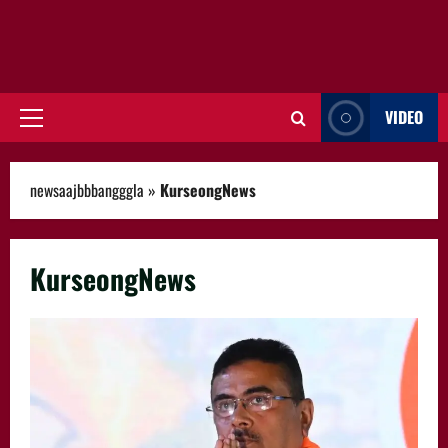
VIDEO
Primary
Menu
newsaajbbbangggla
»
KurseongNews
KurseongNews