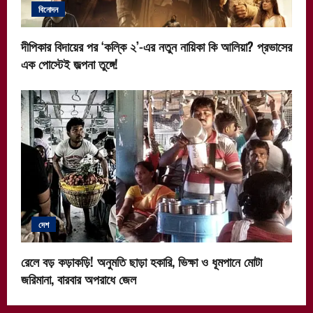
বিনোদন
দীপিকার বিদায়ের পর ‘কল্কি ২’-এর নতুন নায়িকা কি আলিয়া? প্রভাসের
এক পোস্টেই জল্পনা তুঙ্গে!
দেশ
রেলে বড় কড়াকড়ি! অনুমতি ছাড়া হকারি, ভিক্ষা ও ধূমপানে মোটা
জরিমানা, বারবার অপরাধে জেল