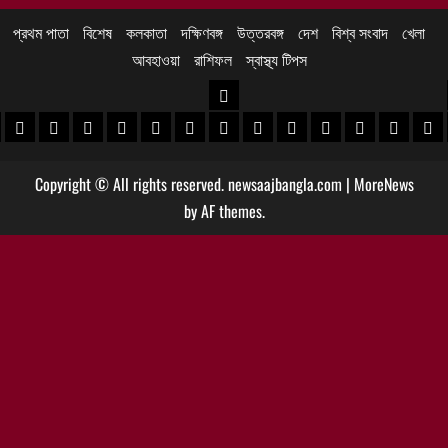
প্রথম পাতা
বিশেষ
কলকাতা
দক্ষিণবঙ্গ
উত্তরবঙ্গ
দেশ
বিশ্ব সংবাদ
খেলা
আবহাওয়া
রাশিফল
স্বাস্থ্য টিপস
উত্তরবঙ্গ
 খবর
েদিনীপুর খবর
়গ্রাম খবর
পুরুলিয়া খবর
বাঁকুড়া খবর
পশ্চিম বর্ধমান খবর
পূর্ব বর্ধমান খবর
বীরভূম খবর
মুর্শিদাবাদ খবর
কোচবিহার নিউজ
আলিপুরদুয়ার খবর
জলপাইগুড়ি খবর
শিলিগুড়ি খবর
উত্তর দিনাজপু
দক্ষিণ দি
মাল
Copyright © All rights reserved. newsaajbangla.com
|
MoreNews
by AF themes.