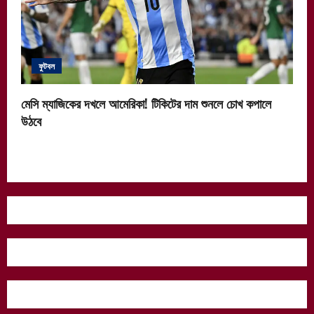
ফুটবল
মেসি ম্যাজিকের দখলে আমেরিকা! টিকিটের দাম শুনলে চোখ কপালে
উঠবে