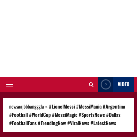
VIDEO
Primary
Menu
newsaajbbbangggla
»
#LionelMessi #MessiMania #Argentina
#Football #WorldCup #MessiMagic #SportsNews #Dallas
#FootballFans #TrendingNow #ViralNews #LatestNews