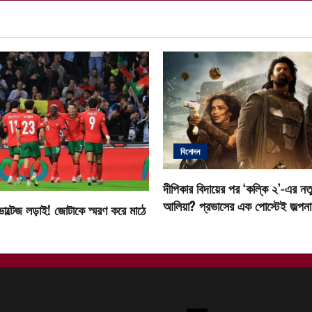
বিনোদন
দীপিকার বিদায়ের পর ‘কল্কি ২’-এর নতু
আলিয়া? প্রভাসের এক পোস্টেই জল্পনা ত
োল্টেজ লড়াই! জোটাকে স্মরণ করে মাঠে