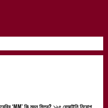
ায়েরির ‘MM’ কি মদন মিত্র? ১২৫ বেআইনি নিয়োগ,