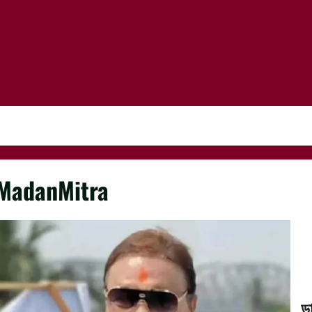
MadanMitra
ড