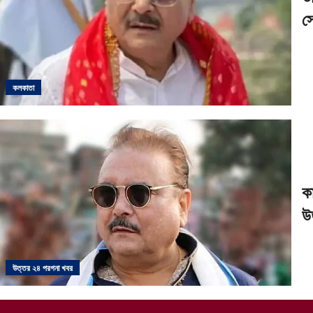
স
কলকাতা
ক
উ
উত্তর ২৪ পরগনা খবর