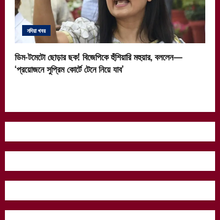
নদিয়া খবর
ডিম-টমেটো ছোড়ার ছক! বিজেপিকে হুঁশিয়ারি মহুয়ার, বললেন—
‘প্রয়োজনে সুপ্রিম কোর্টে টেনে নিয়ে যাব’