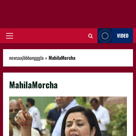
VIDEO
Primary
Menu
newsaajbbbangggla
»
MahilaMorcha
MahilaMorcha