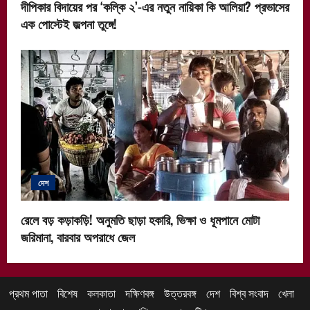
দীপিকার বিদায়ের পর ‘কল্কি ২’-এর নতুন নায়িকা কি আলিয়া? প্রভাসের
এক পোস্টেই জল্পনা তুঙ্গে!
দেশ
রেলে বড় কড়াকড়ি! অনুমতি ছাড়া হকারি, ভিক্ষা ও ধূমপানে মোটা
জরিমানা, বারবার অপরাধে জেল
প্রথম পাতা
বিশেষ
কলকাতা
দক্ষিণবঙ্গ
উত্তরবঙ্গ
দেশ
বিশ্ব সংবাদ
খেলা