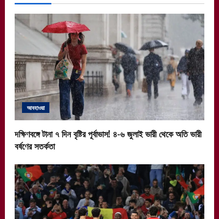
আবহাওয়া
দক্ষিণবঙ্গে টানা ৭ দিন বৃষ্টির পূর্বাভাস! ৪-৬ জুলাই ভারী থেকে অতি ভারী
বর্ষণের সতর্কতা