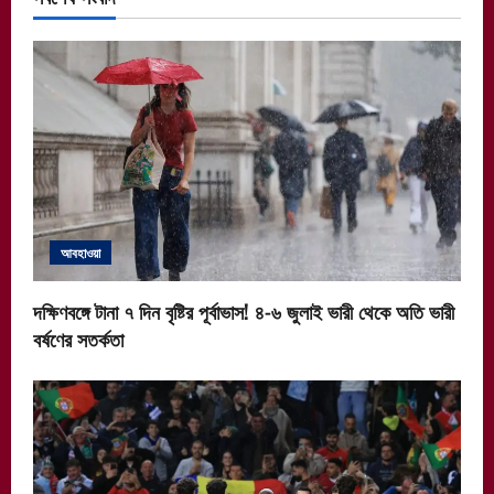
আবহাওয়া
দক্ষিণবঙ্গে টানা ৭ দিন বৃষ্টির পূর্বাভাস! ৪-৬ জুলাই ভারী থেকে অতি ভারী
বর্ষণের সতর্কতা