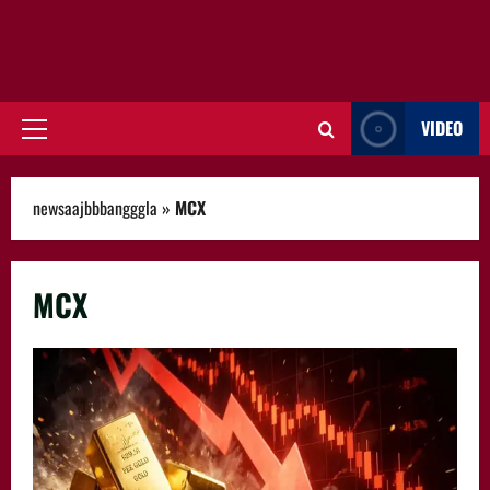
VIDEO
Primary
Menu
newsaajbbbangggla
»
MCX
MCX