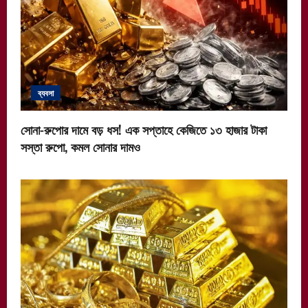
ব্যবসা
সোনা-রুপোর দামে বড় ধস! এক সপ্তাহে কেজিতে ১৩ হাজার টাকা
সস্তা রুপো, কমল সোনার দামও