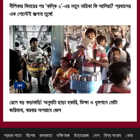
দীপিকার বিদায়ের পর ‘কল্কি ২’-এর নতুন নায়িকা কি আলিয়া? প্রভাসের
এক পোস্টেই জল্পনা তুঙ্গে!
দেশ
রেলে বড় কড়াকড়ি! অনুমতি ছাড়া হকারি, ভিক্ষা ও ধূমপানে মোটা
জরিমানা, বারবার অপরাধে জেল
প্রথম পাতা
বিশেষ
কলকাতা
দক্ষিণবঙ্গ
উত্তরবঙ্গ
দেশ
বিশ্ব সংবাদ
খেলা