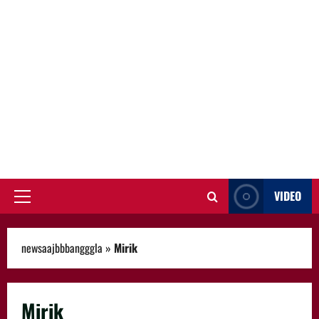
VIDEO
Primary
Menu
newsaajbbbangggla
»
Mirik
Mirik