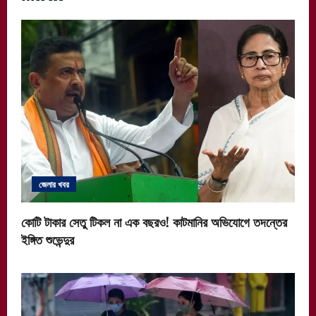
জেলার খবর
কোটি টাকার সেতু টিকল না এক বছরও! কাটমানির অভিযোগে তদন্তের
ইঙ্গিত শুভেন্দুর