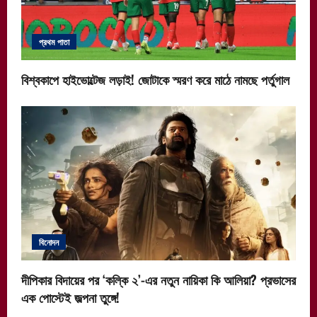
প্রথম পাতা
বিশ্বকাপে হাইভোল্টেজ লড়াই! জোটাকে স্মরণ করে মাঠে নামছে পর্তুগাল
বিনোদন
দীপিকার বিদায়ের পর ‘কল্কি ২’-এর নতুন নায়িকা কি আলিয়া? প্রভাসের
এক পোস্টেই জল্পনা তুঙ্গে!