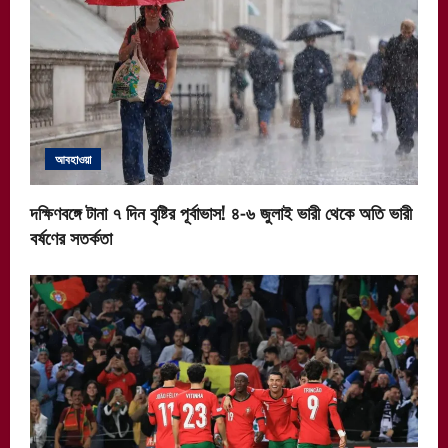
আবহাওয়া
দক্ষিণবঙ্গে টানা ৭ দিন বৃষ্টির পূর্বাভাস! ৪-৬ জুলাই ভারী থেকে অতি ভারী
বর্ষণের সতর্কতা