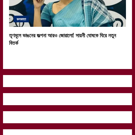
কলকাতা
তৃণমূলে ভাঙনের জল্পনা আরও জোরালো! সায়নী ঘোষকে ঘিরে নতুন
বিতর্ক