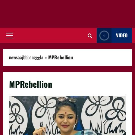
VIDEO
Primary
Menu
newsaajbbbangggla
»
MPRebellion
MPRebellion