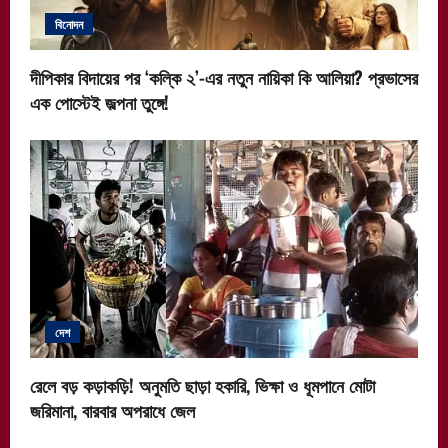
বিনোদন
দীপিকার বিদায়ের পর ‘কল্কি ২’-এর নতুন নায়িকা কি আলিয়া? প্রভাসের
এক পোস্টেই জল্পনা তুঙ্গে!
দেশ
রেলে বড় কড়াকড়ি! অনুমতি ছাড়া হকারি, ভিক্ষা ও ধূমপানে মোটা
জরিমানা, বারবার অপরাধে জেল