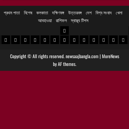
প্রথম পাতা
বিশেষ
কলকাতা
দক্ষিণবঙ্গ
উত্তরবঙ্গ
দেশ
বিশ্ব সংবাদ
খেলা
আবহাওয়া
রাশিফল
স্বাস্থ্য টিপস
উত্তরবঙ্গ
 খবর
েদিনীপুর খবর
়গ্রাম খবর
পুরুলিয়া খবর
বাঁকুড়া খবর
পশ্চিম বর্ধমান খবর
পূর্ব বর্ধমান খবর
বীরভূম খবর
মুর্শিদাবাদ খবর
কোচবিহার নিউজ
আলিপুরদুয়ার খবর
জলপাইগুড়ি খবর
শিলিগুড়ি খবর
উত্তর দিনাজপু
দক্ষিণ দি
মাল
Copyright © All rights reserved. newsaajbangla.com
|
MoreNews
by AF themes.