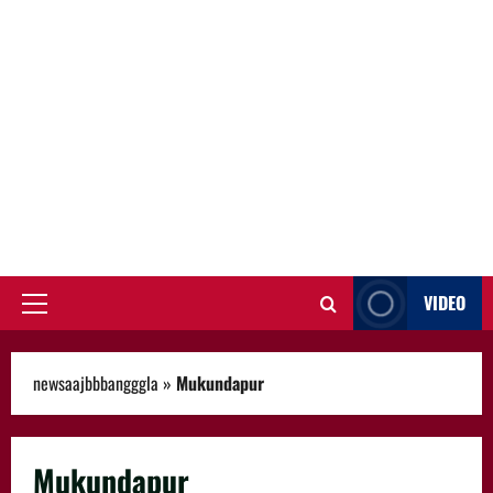
VIDEO
Primary
Menu
newsaajbbbangggla
»
Mukundapur
Mukundapur