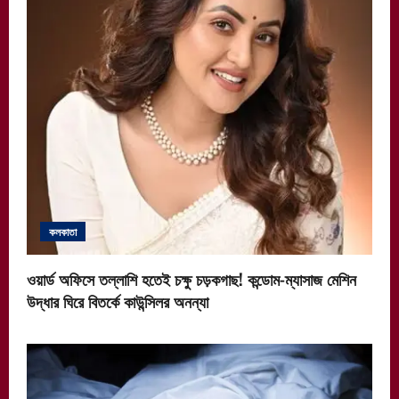
কলকাতা
ওয়ার্ড অফিসে তল্লাশি হতেই চক্ষু চড়কগাছ! কন্ডোম-ম্যাসাজ মেশিন
উদ্ধার ঘিরে বিতর্কে কাউন্সিলর অনন্যা