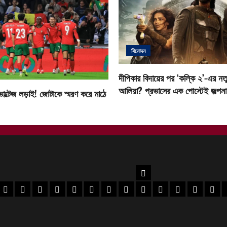
বিনোদন
দীপিকার বিদায়ের পর ‘কল্কি ২’-এর নতু
আলিয়া? প্রভাসের এক পোস্টেই জল্পনা ত
োল্টেজ লড়াই! জোটাকে স্মরণ করে মাঠে
উত্তরবঙ্গ
বর
 মেদিনীপুর খবর
পশ্চিম মেদিনীপুর খবর
ঝাড়গ্রাম খবর
পুরুলিয়া খবর
বাঁকুড়া খবর
পশ্চিম বর্ধমান খবর
পূর্ব বর্ধমান খবর
বীরভূম খবর
মুর্শিদাবাদ খবর
কোচবিহার নিউজ
আলিপুরদুয়ার খবর
জলপাইগুড়ি খবর
শিলিগুড়ি খ
উত্তর