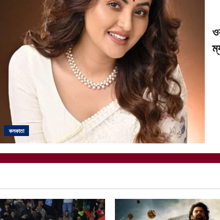
ও
ম্
কলকাতা