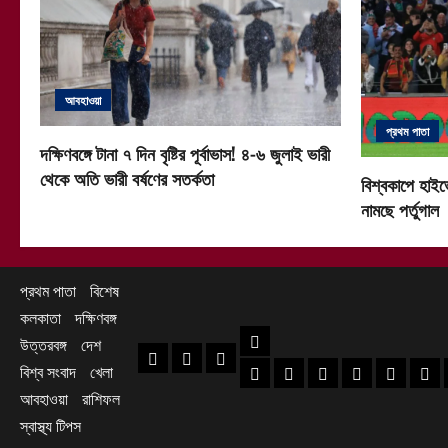
আবহাওয়া
প্রথম পাতা
দক্ষিণবঙ্গে টানা ৭ দিন বৃষ্টির পূর্বাভাস! ৪-৬ জুলাই ভারী
থেকে অতি ভারী বর্ষণের সতর্কতা
বিশ্বকাপে হাইভ
নামছে পর্তুগাল
প্রথম পাতা
বিশেষ
কলকাতা
দক্ষিণবঙ্গ
দক্ষিণবঙ্গ
উত্তরবঙ্গ
দেশ
প্রথম পাতা
বিশেষ
কলকাতা
বিশ্ব সংবাদ
খেলা
হাওড়া খবর
দক্ষিণ ২৪ পরগনা খবর
উত্তর ২৪ পরগনা খ
হুগলি খবর
নদিয়া খবর
পূর্ব
আবহাওয়া
রাশিফল
স্বাস্থ্য টিপস