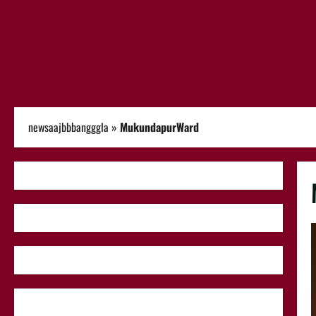
newsaajbbbangggla
»
MukundapurWard