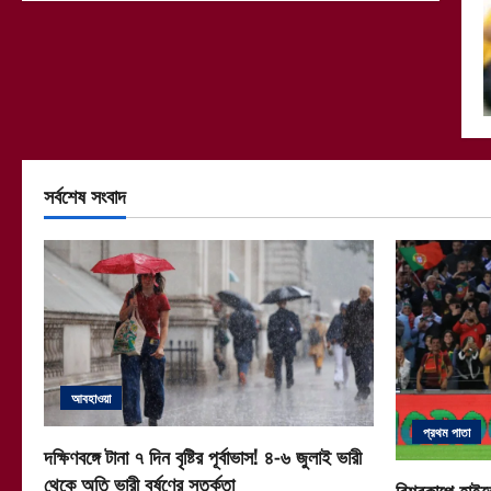
সর্বশেষ সংবাদ
আবহাওয়া
প্রথম পাতা
দক্ষিণবঙ্গে টানা ৭ দিন বৃষ্টির পূর্বাভাস! ৪-৬ জুলাই ভারী
থেকে অতি ভারী বর্ষণের সতর্কতা
বিশ্বকাপে হাইভ