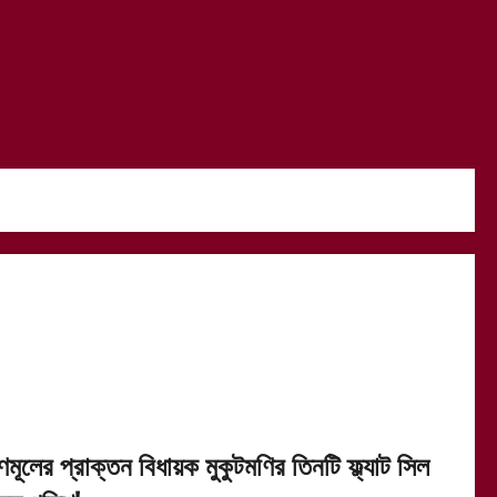
ণমূলের প্রাক্তন বিধায়ক মুকুটমণির তিনটি ফ্ল্যাট সিল