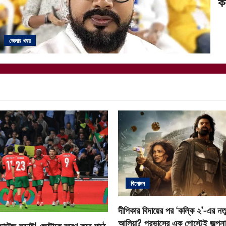
ক
জেলার খবর
বিনোদন
দীপিকার বিদায়ের পর ‘কল্কি ২’-এর নতু
আলিয়া? প্রভাসের এক পোস্টেই জল্পনা ত
োল্টেজ লড়াই! জোটাকে স্মরণ করে মাঠে