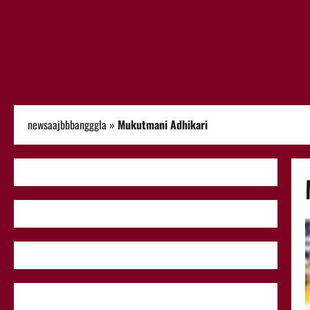
newsaajbbbangggla
»
Mukutmani Adhikari