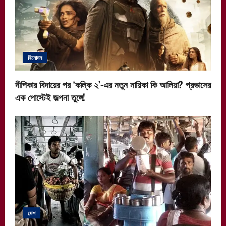
বিনোদন
দীপিকার বিদায়ের পর ‘কল্কি ২’-এর নতুন নায়িকা কি আলিয়া? প্রভাসের
এক পোস্টেই জল্পনা তুঙ্গে!
দেশ