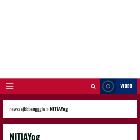
VIDEO
Primary
Menu
newsaajbbbangggla
»
NITIAYog
NITIAYog