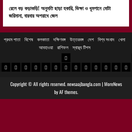
রেলে বড় কড়াকড়ি! অনুমতি ছাড়া হকারি, ভিক্ষা ও ধূমপানে মোটা
জরিমানা, বারবার অপরাধে জেল
প্রথম পাতা
বিশেষ
কলকাতা
দক্ষিণবঙ্গ
উত্তরবঙ্গ
দেশ
বিশ্ব সংবাদ
খেলা
আবহাওয়া
রাশিফল
স্বাস্থ্য টিপস
উত্তরবঙ্গ
 খবর
েদিনীপুর খবর
়গ্রাম খবর
পুরুলিয়া খবর
বাঁকুড়া খবর
পশ্চিম বর্ধমান খবর
পূর্ব বর্ধমান খবর
বীরভূম খবর
মুর্শিদাবাদ খবর
কোচবিহার নিউজ
আলিপুরদুয়ার খবর
জলপাইগুড়ি খবর
শিলিগুড়ি খবর
উত্তর দিনাজপু
দক্ষিণ দি
মাল
Copyright © All rights reserved. newsaajbangla.com
|
MoreNews
by AF themes.