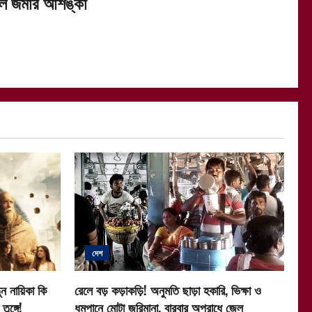
ল জমার আশঙ্কা
দেশ
ন নায়িকা কি
রেলে বড় কড়াকড়ি! অনুমতি ছাড়া হকারি, ভিক্ষা ও
ুঙ্গে!
ধূমপানে মোটা জরিমানা, বারবার অপরাধে জেল