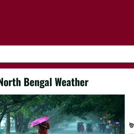
North Bengal Weather
উ