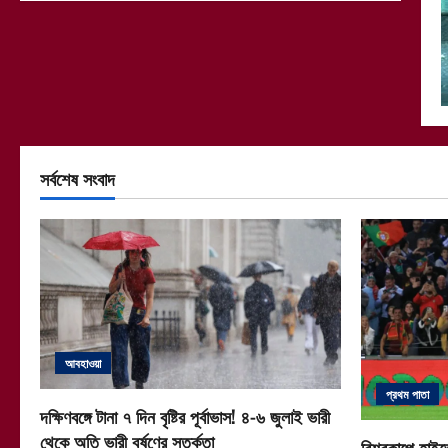
সর্বশেষ সংবাদ
আবহাওয়া
প্রথম পাতা
দক্ষিণবঙ্গে টানা ৭ দিন বৃষ্টির পূর্বাভাস! ৪-৬ জুলাই ভারী
থেকে অতি ভারী বর্ষণের সতর্কতা
বিশ্বকাপে হাইভ