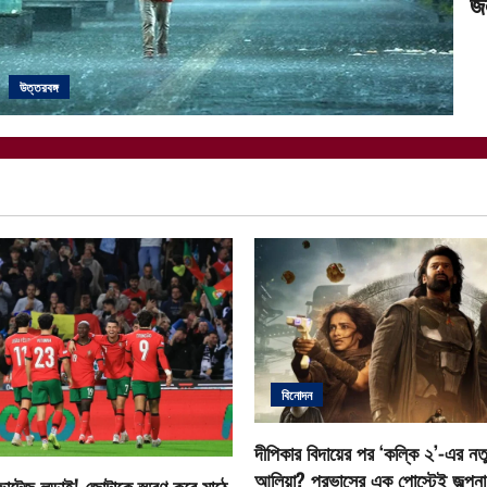
জ
উত্তরবঙ্গ
বিনোদন
দীপিকার বিদায়ের পর ‘কল্কি ২’-এর নতু
আলিয়া? প্রভাসের এক পোস্টেই জল্পনা ত
োল্টেজ লড়াই! জোটাকে স্মরণ করে মাঠে