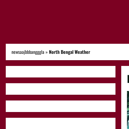
newsaajbbbangggla
»
North Bengal Weather