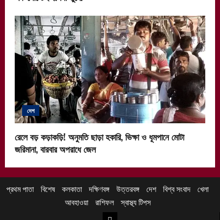
দেশ
রেলে বড় কড়াকড়ি! অনুমতি ছাড়া হকারি, ভিক্ষা ও ধূমপানে মোটা
জরিমানা, বারবার অপরাধে জেল
প্রথম পাতা
বিশেষ
কলকাতা
দক্ষিণবঙ্গ
উত্তরবঙ্গ
দেশ
বিশ্ব সংবাদ
খেলা
আবহাওয়া
রাশিফল
স্বাস্থ্য টিপস
উত্তরবঙ্গ