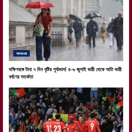
আবহাওয়া
দক্ষিণবঙ্গে টানা ৭ দিন বৃষ্টির পূর্বাভাস! ৪-৬ জুলাই ভারী থেকে অতি ভারী
বর্ষণের সতর্কতা