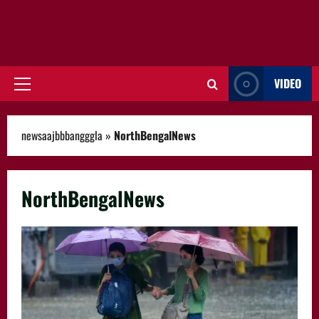
VIDEO
Primary
Menu
newsaajbbbangggla
»
NorthBengalNews
NorthBengalNews