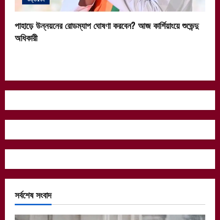
পাহাড়ে উন্নয়নের রোডম্যাপ ঘোষণা করবেন? আজ কার্শিয়াংয়ে শুভেন্দু
অধিকারী
সর্বশেষ সংবাদ