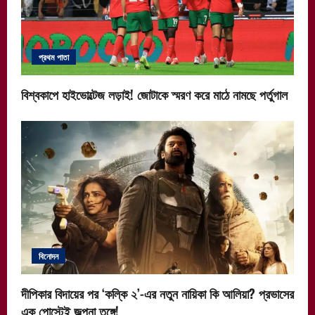
প্রথম পাতা
বিশ্বকাপে হাইভোল্টেজ লড়াই! জোটাকে স্মরণ করে মাঠে নামছে পর্তুগাল
বিনোদন
দীপিকার বিদায়ের পর ‘কল্কি ২’-এর নতুন নায়িকা কি আলিয়া? প্রভাসের
এক পোস্টেই জল্পনা তুঙ্গে!