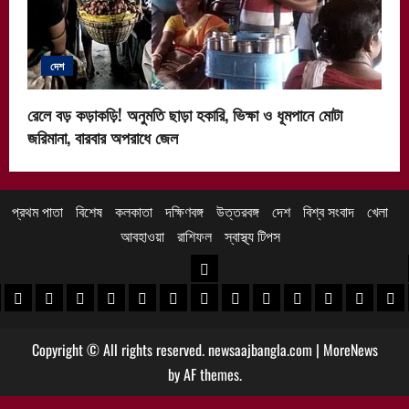
দেশ
রেলে বড় কড়াকড়ি! অনুমতি ছাড়া হকারি, ভিক্ষা ও ধূমপানে মোটা
জরিমানা, বারবার অপরাধে জেল
প্রথম পাতা
বিশেষ
কলকাতা
দক্ষিণবঙ্গ
উত্তরবঙ্গ
দেশ
বিশ্ব সংবাদ
খেলা
আবহাওয়া
রাশিফল
স্বাস্থ্য টিপস
উত্তরবঙ্গ
 খবর
েদিনীপুর খবর
়গ্রাম খবর
পুরুলিয়া খবর
বাঁকুড়া খবর
পশ্চিম বর্ধমান খবর
পূর্ব বর্ধমান খবর
বীরভূম খবর
মুর্শিদাবাদ খবর
কোচবিহার নিউজ
আলিপুরদুয়ার খবর
জলপাইগুড়ি খবর
শিলিগুড়ি খবর
উত্তর দিনাজপু
দক্ষিণ দি
মাল
Copyright © All rights reserved. newsaajbangla.com
|
MoreNews
by AF themes.