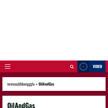
VIDEO
Primary
Menu
newsaajbbbangggla
»
OilAndGas
OilAndGas