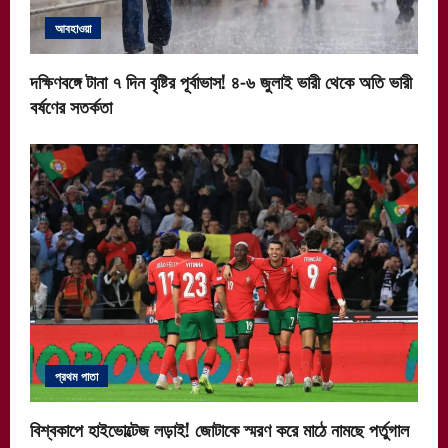
আবহাওয়া
দক্ষিণবঙ্গে টানা ৭ দিন বৃষ্টির পূর্বাভাস! ৪-৬ জুলাই ভারী থেকে অতি ভারী
বর্ষণের সতর্কতা
প্রথম পাতা
বিশ্বকাপে হাইভোল্টেজ লড়াই! জোটাকে স্মরণ করে মাঠে নামছে পর্তুগাল