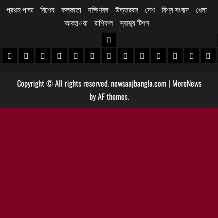
প্রথম পাতা
বিশেষ
কলকাতা
দক্ষিণবঙ্গ
উত্তরবঙ্গ
দেশ
বিশ্ব সংবাদ
খেলা
আবহাওয়া
রাশিফল
স্বাস্থ্য টিপস
উত্তরবঙ্গ
 খবর
েদিনীপুর খবর
়গ্রাম খবর
পুরুলিয়া খবর
বাঁকুড়া খবর
পশ্চিম বর্ধমান খবর
পূর্ব বর্ধমান খবর
বীরভূম খবর
মুর্শিদাবাদ খবর
কোচবিহার নিউজ
আলিপুরদুয়ার খবর
জলপাইগুড়ি খবর
শিলিগুড়ি খবর
উত্তর দিনাজপু
দক্ষিণ দি
মাল
Copyright © All rights reserved. newsaajbangla.com
|
MoreNews
by AF themes.