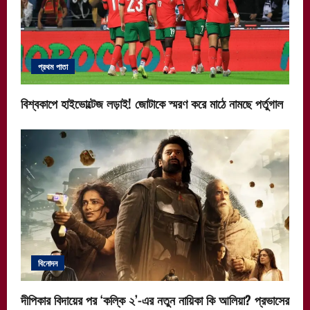
প্রথম পাতা
বিশ্বকাপে হাইভোল্টেজ লড়াই! জোটাকে স্মরণ করে মাঠে নামছে পর্তুগাল
বিনোদন
দীপিকার বিদায়ের পর ‘কল্কি ২’-এর নতুন নায়িকা কি আলিয়া? প্রভাসের