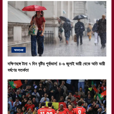
আবহাওয়া
দক্ষিণবঙ্গে টানা ৭ দিন বৃষ্টির পূর্বাভাস! ৪-৬ জুলাই ভারী থেকে অতি ভারী
বর্ষণের সতর্কতা