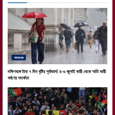
আবহাওয়া
দক্ষিণবঙ্গে টানা ৭ দিন বৃষ্টির পূর্বাভাস! ৪-৬ জুলাই ভারী থেকে অতি ভারী
বর্ষণের সতর্কতা