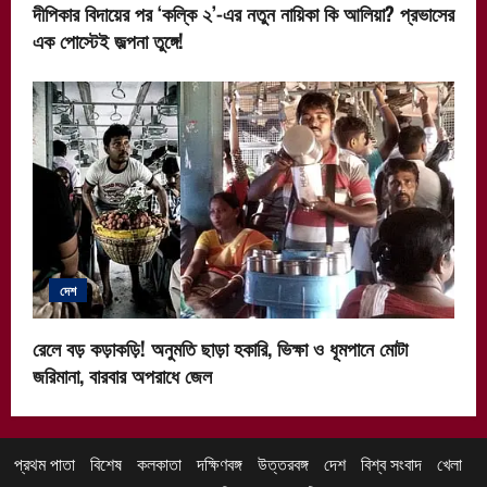
দীপিকার বিদায়ের পর ‘কল্কি ২’-এর নতুন নায়িকা কি আলিয়া? প্রভাসের
এক পোস্টেই জল্পনা তুঙ্গে!
দেশ
রেলে বড় কড়াকড়ি! অনুমতি ছাড়া হকারি, ভিক্ষা ও ধূমপানে মোটা
জরিমানা, বারবার অপরাধে জেল
প্রথম পাতা
বিশেষ
কলকাতা
দক্ষিণবঙ্গ
উত্তরবঙ্গ
দেশ
বিশ্ব সংবাদ
খেলা