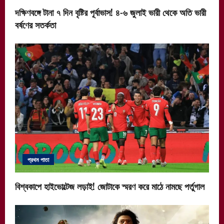
দক্ষিণবঙ্গে টানা ৭ দিন বৃষ্টির পূর্বাভাস! ৪-৬ জুলাই ভারী থেকে অতি ভারী
বর্ষণের সতর্কতা
প্রথম পাতা
বিশ্বকাপে হাইভোল্টেজ লড়াই! জোটাকে স্মরণ করে মাঠে নামছে পর্তুগাল