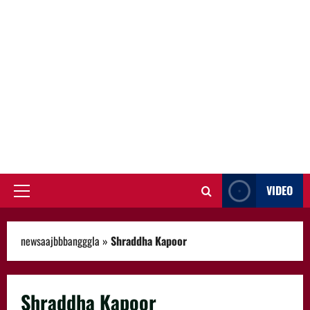
VIDEO
Primary
Menu
newsaajbbbangggla
»
Shraddha Kapoor
Shraddha Kapoor