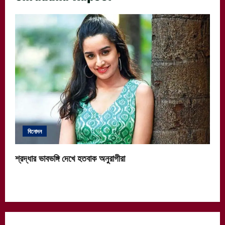
বিনোদন
শ্রদ্ধার ভাবভঙ্গি দেখে হতবাক অনুরাগীরা