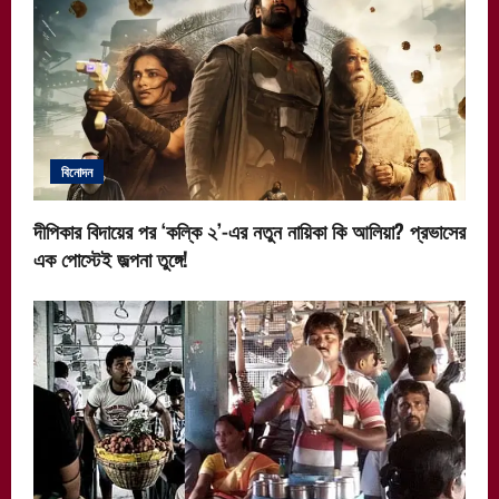
বিনোদন
দীপিকার বিদায়ের পর ‘কল্কি ২’-এর নতুন নায়িকা কি আলিয়া? প্রভাসের
এক পোস্টেই জল্পনা তুঙ্গে!