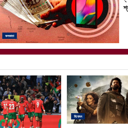
শ
কলকাতা
বিনোদন