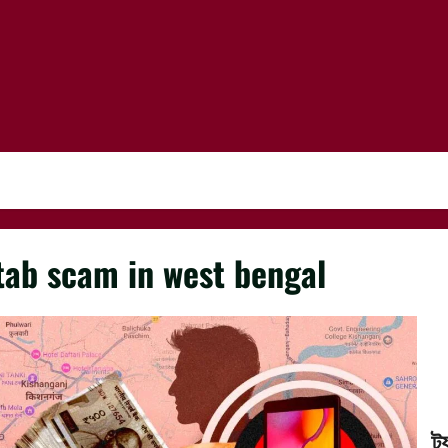
tab scam in west bengal
ট