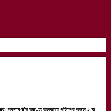
্যাব-‘প্রতারণা’র কাণ্ডে কলকাতা পুলিশের জালে ২ চা