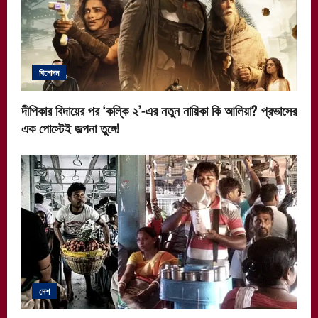
বিনোদন
দীপিকার বিদায়ের পর ‘কল্কি ২’-এর নতুন নায়িকা কি আলিয়া? প্রভাসের
এক পোস্টেই জল্পনা তুঙ্গে!
দেশ