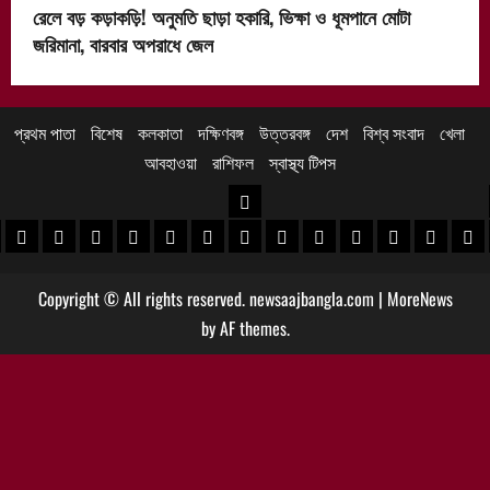
রেলে বড় কড়াকড়ি! অনুমতি ছাড়া হকারি, ভিক্ষা ও ধূমপানে মোটা
জরিমানা, বারবার অপরাধে জেল
প্রথম পাতা
বিশেষ
কলকাতা
দক্ষিণবঙ্গ
উত্তরবঙ্গ
দেশ
বিশ্ব সংবাদ
খেলা
আবহাওয়া
রাশিফল
স্বাস্থ্য টিপস
উত্তরবঙ্গ
 খবর
েদিনীপুর খবর
়গ্রাম খবর
পুরুলিয়া খবর
বাঁকুড়া খবর
পশ্চিম বর্ধমান খবর
পূর্ব বর্ধমান খবর
বীরভূম খবর
মুর্শিদাবাদ খবর
কোচবিহার নিউজ
আলিপুরদুয়ার খবর
জলপাইগুড়ি খবর
শিলিগুড়ি খবর
উত্তর দিনাজপু
দক্ষিণ দি
মাল
Copyright © All rights reserved. newsaajbangla.com
|
MoreNews
by AF themes.