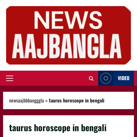
Skip
to
content
VIDEO
Primary
Menu
newsaajbbbangggla
»
taurus horoscope in bengali
taurus horoscope in bengali