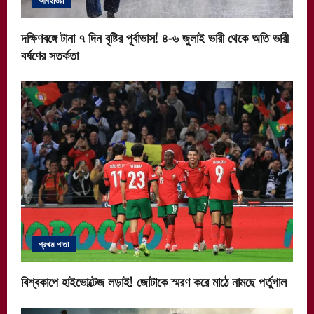
দক্ষিণবঙ্গে টানা ৭ দিন বৃষ্টির পূর্বাভাস! ৪-৬ জুলাই ভারী থেকে অতি ভারী
বর্ষণের সতর্কতা
প্রথম পাতা
বিশ্বকাপে হাইভোল্টেজ লড়াই! জোটাকে স্মরণ করে মাঠে নামছে পর্তুগাল