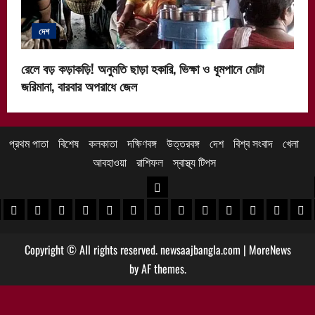
দেশ
রেলে বড় কড়াকড়ি! অনুমতি ছাড়া হকারি, ভিক্ষা ও ধূমপানে মোটা
জরিমানা, বারবার অপরাধে জেল
প্রথম পাতা
বিশেষ
কলকাতা
দক্ষিণবঙ্গ
উত্তরবঙ্গ
দেশ
বিশ্ব সংবাদ
খেলা
আবহাওয়া
রাশিফল
স্বাস্থ্য টিপস
উত্তরবঙ্গ
 খবর
েদিনীপুর খবর
়গ্রাম খবর
পুরুলিয়া খবর
বাঁকুড়া খবর
পশ্চিম বর্ধমান খবর
পূর্ব বর্ধমান খবর
বীরভূম খবর
মুর্শিদাবাদ খবর
কোচবিহার নিউজ
আলিপুরদুয়ার খবর
জলপাইগুড়ি খবর
শিলিগুড়ি খবর
উত্তর দিনাজপু
দক্ষিণ দি
মাল
Copyright © All rights reserved. newsaajbangla.com
|
MoreNews
by AF themes.