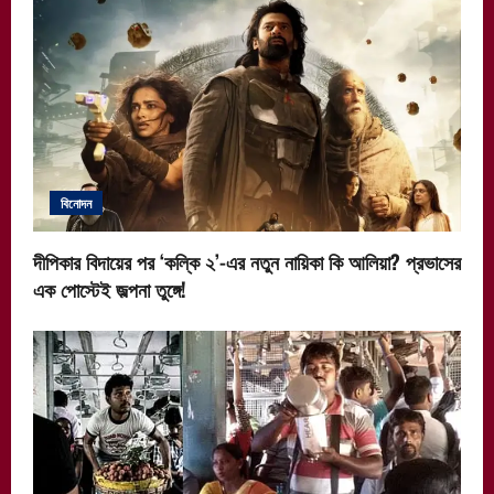
বিনোদন
দীপিকার বিদায়ের পর ‘কল্কি ২’-এর নতুন নায়িকা কি আলিয়া? প্রভাসের
এক পোস্টেই জল্পনা তুঙ্গে!