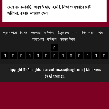
রেলে বড় কড়াকড়ি! অনুমতি ছাড়া হকারি, ভিক্ষা ও ধূমপানে মোটা
জরিমানা, বারবার অপরাধে জেল
প্রথম পাতা
বিশেষ
কলকাতা
দক্ষিণবঙ্গ
উত্তরবঙ্গ
দেশ
বিশ্ব সংবাদ
খেলা
আবহাওয়া
রাশিফল
স্বাস্থ্য টিপস
উত্তরবঙ্গ
 খবর
েদিনীপুর খবর
়গ্রাম খবর
পুরুলিয়া খবর
বাঁকুড়া খবর
পশ্চিম বর্ধমান খবর
পূর্ব বর্ধমান খবর
বীরভূম খবর
মুর্শিদাবাদ খবর
কোচবিহার নিউজ
আলিপুরদুয়ার খবর
জলপাইগুড়ি খবর
শিলিগুড়ি খবর
উত্তর দিনাজপু
দক্ষিণ দি
মাল
Copyright © All rights reserved. newsaajbangla.com
|
MoreNews
by AF themes.