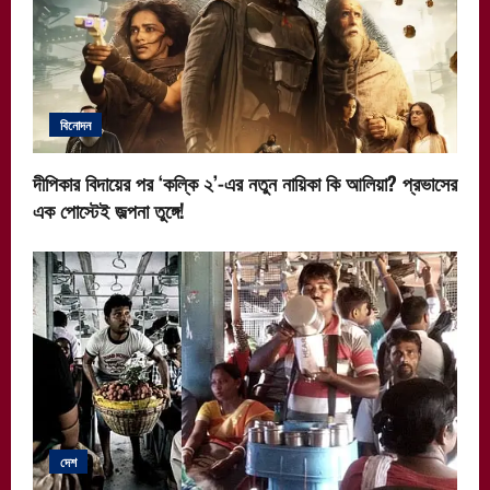
বিনোদন
দীপিকার বিদায়ের পর ‘কল্কি ২’-এর নতুন নায়িকা কি আলিয়া? প্রভাসের
এক পোস্টেই জল্পনা তুঙ্গে!
দেশ