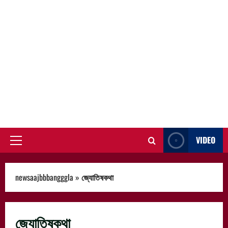
VIDEO
Primary
Menu
newsaajbbbangggla
»
জ্যোতিষকথা
জ্যোতিষকথা