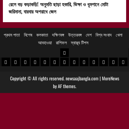
রেলে বড় কড়াকড়ি! অনুমতি ছাড়া হকারি, ভিক্ষা ও ধূমপানে মোটা
জরিমানা, বারবার অপরাধে জেল
প্রথম পাতা
বিশেষ
কলকাতা
দক্ষিণবঙ্গ
উত্তরবঙ্গ
দেশ
বিশ্ব সংবাদ
খেলা
আবহাওয়া
রাশিফল
স্বাস্থ্য টিপস
উত্তরবঙ্গ
 খবর
েদিনীপুর খবর
়গ্রাম খবর
পুরুলিয়া খবর
বাঁকুড়া খবর
পশ্চিম বর্ধমান খবর
পূর্ব বর্ধমান খবর
বীরভূম খবর
মুর্শিদাবাদ খবর
কোচবিহার নিউজ
আলিপুরদুয়ার খবর
জলপাইগুড়ি খবর
শিলিগুড়ি খবর
উত্তর দিনাজপু
দক্ষিণ দি
মাল
Copyright © All rights reserved. newsaajbangla.com
|
MoreNews
by AF themes.