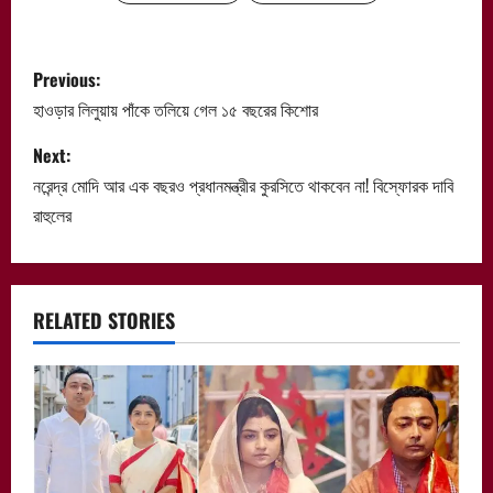
P
Previous:
o
হাওড়ার লিলুয়ায় পাঁকে তলিয়ে গেল ১৫ বছরের কিশোর
s
Next:
নরেন্দ্র মোদি আর এক বছরও প্রধানমন্ত্রীর কুরসিতে থাকবেন না! বিস্ফোরক দাবি
t
রাহুলের
n
a
RELATED STORIES
v
i
g
a