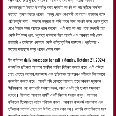
কেবলমাত্র স্পষ্টভাবে উপলব্ধি করার দ্বারাই আপনি আপনার স্ত্রীকে মানসিক
সহায়তা প্রদান করতে পারেন। অন্য দেশে পেশাদারী যোগাযোগ বাড়াবার পক্ষে
এটি উৎকৃষ্ট সময়। সময়ের ভঙ্গুরতা উপলব্ধি করে আজ আপনি সবার থেকে দূরত্ব
রেখে নির্জনে সময় কাটাতে পছন্দ করবেন। এটি করা আপনার পক্ষে উপকারী হবে
একটি দীর্ঘ সময় পরে, শুধুমাত্র ভালবাসা দিয়ে আপনি এবং আপনার সঙ্গী কোন
মারামারি ও তর্কছাড়া একসঙ্গে একটি শান্তিপূর্ণ দিন কাটাবেন। প্রতিকার :-
উত্তম স্বাস্থ্যের জন্য পায়েশ সেবন করুন।
মীন রাশিফল daily horoscope bengali (Monday, October 21, 2024)
অত্যধিক দুশ্চিন্তা আপনার মানসিক শান্তি বিঘ্নিত করতে পারে।এটি এড়িয়ে
চলুন, যেহেতু উদ্বেগ,বদমেজাজ এবং দুশ্চিন্তার অল্পস্বল্পও শরীরকে বিরূপভাবে
প্রভাবিত করতে পারে। আপনি যদি বেড়াতে যাচ্ছেন, তবে আপনার মূল্যবান
জিনিসপত্র এবং ব্যাগগুলি সন্ধান করুন, কারণ এগুলি চুরি হওয়ার সম্ভাবনা
রয়েছে। বিশেষত, আপনার পার্সটি একটি নিরাপদ স্থানে রাখুন। আপনার
পরিবারের হিতসাধনে কঠোর পরিশ্রম করুন। আপনার কাজকর্ম ভালোবাসা এবং
ইতিবাচক মতাদর্শ মেনে চলা উচিত, লোভ দ্বারা নয়। আপনি বাস্তবিকতার সঙ্গে
মোকাবিলা করতে গিয়ে প্রি়য়জনকে ভুলে যাবেন। আপনার নতুন পরিকল্পনা এবং