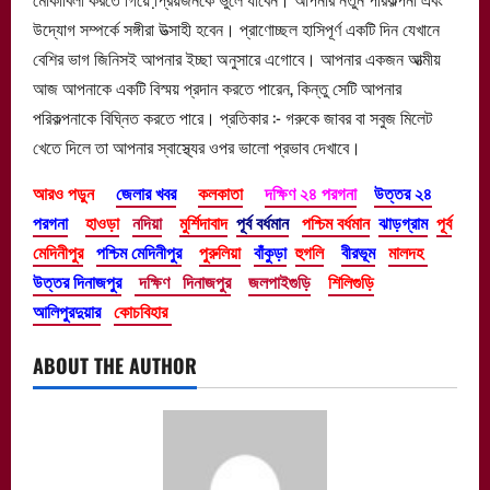
উদ্যোগ সম্পর্কে সঙ্গীরা উত্সাহী হবেন। প্রাণোচ্ছল হাসিপূর্ণ একটি দিন যেখানে
বেশির ভাগ জিনিসই আপনার ইচ্ছা অনুসারে এগোবে। আপনার একজন আত্মীয়
আজ আপনাকে একটি বিস্ময় প্রদান করতে পারেন, কিন্তু সেটি আপনার
পরিকল্পনাকে বিঘ্নিত করতে পারে। প্রতিকার :- গরুকে জাবর বা সবুজ মিলেট
খেতে দিলে তা আপনার স্বাস্থ্যের ওপর ভালো প্রভাব দেখাবে।
আরও পড়ুন
জেলার খবর
কলকাতা
দক্ষিণ ২৪ পরগনা
উত্তর ২৪
পরগনা
হাওড়া
নদিয়া
মুর্শিদাবাদ
পূর্ব বর্ধমান
পশ্চিম বর্ধমান
ঝাড়গ্রাম
পূর্ব
মেদিনীপুর
পশ্চিম মেদিনীপুর
পুরুলিয়া
বাঁকুড়া
হুগলি
বীরভূম
মালদহ
উত্তর দিনাজপুর
দক্ষিণ দিনাজপুর
জলপাইগুড়ি
শিলিগুড়ি
আলিপুরদুয়ার
কোচবিহার
ABOUT THE AUTHOR