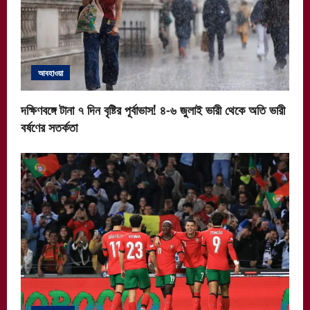
আবহাওয়া
দক্ষিণবঙ্গে টানা ৭ দিন বৃষ্টির পূর্বাভাস! ৪-৬ জুলাই ভারী থেকে অতি ভারী
বর্ষণের সতর্কতা