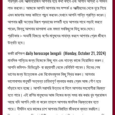
পরিশ্রম এবং আত্মনিয়োজন আপনার হয়ে কথা বলবে এবং আপনি আস্থা ও সমর্থন
লাভ করবেন। আজকে আপনি আপনার সব সম্পর্ক ও আত্মীয়দের থেকে দূরে গিয়ে
এমন জায়গায় সময় কাটাতে পছন্দ করবেন যেখানে আপনি শান্তি প্রাপ্তি করেন।
আপনার স্ত্রী অন্যের বিরূপ প্রভাবের বশবর্তী হয়ে আপনার সাথে লড়াই করতে
পারেন, কিন্তু আপনার ভালবাসা এবং মমতা সবকিছুকে থিতু করে দেবে।
প্রতিকার :- অভাবী হিজড়ে বর্গের মানুষদের সাহায্য করলে আপনার প্রেম জীবনে
উন্নতি হবে।
কর্কট রাশিফল daily horoscope bengali (Monday, October 21, 2024)
মানসিক শান্তির জন্য নিজেকে কিছু দান এবং দাতব্য কাজে নিয়োজিত করুন।
আপনি কমিশন- ডিভিডেন্ট- বা রয়্যালটি থেকে বেনিফিট পাবেন। দিনের শেষ
ভাগের জন্য উত্তেজক এবং বিনোদনমূলক কিছু স্থির করুন। আপনার
ভালোবাসার মানুষটি অত্যন্ত চাহিদাপূর্ণ ব্যবহার করায় প্রেম আজ গৌণ হয়ে
দাঁড়াবে মনে হচ্ছে। আপনি সরাসরি উত্তর না দিলে আপনার সহযোগীরা বিরক্ত
হতে পারে। এই রাশির মানুষদের আজ নিজের জন্য সময় বার করার খুব প্রয়োজন
আছে যদি আপনি সেটা না করেন তাহলে আপনার মানসিক বিরক্তবোধ হতে
পারে। দীর্ঘদিন ধরে কাজের চাপ আপনার বিবাহিত জীবনকে ব্যহত করছিল।