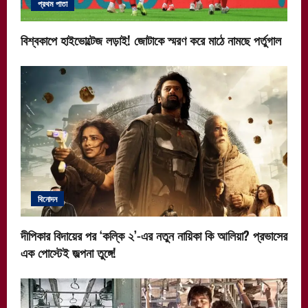
প্রথম পাতা
বিশ্বকাপে হাইভোল্টেজ লড়াই! জোটাকে স্মরণ করে মাঠে নামছে পর্তুগাল
বিনোদন
দীপিকার বিদায়ের পর ‘কল্কি ২’-এর নতুন নায়িকা কি আলিয়া? প্রভাসের
এক পোস্টেই জল্পনা তুঙ্গে!