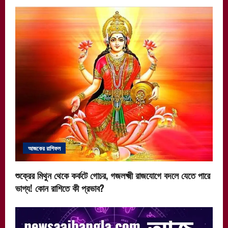
v
i
g
a
t
i
o
আজকের রাশিফল
n
শুক্রের মিথুন থেকে কর্কটে গোচর, গজলক্ষ্মী রাজযোগে বদলে যেতে পারে
ভাগ্য! কোন রাশিতে কী প্রভাব?