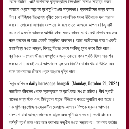
থেকে বাঁচাবে।এটি আপনাকে যু্ক্তিগ্রাহ্য সিদ্ধান্ত নিতেও সাহায্য করবে।
আজকে প্রেমে যন্ত্রণার মুখোমুখি হওয়া সম্ভবপর। ব্যবসায়ীদের জন্য ভালো
দিন। বাণিজ্যিক উদ্দেশ্যে গৃহীত কোন আকস্মিক সফর ইতিবাচক ফল প্রদান
করবে। লোকেরা আপনার ব্যাপারে কি বলে তাতে আজকে আপনার কিছু যাই
আসে না.এমনকি আজকে আপনি ফাঁকা সময়ে কারুর সাথে দেখা সাক্ষাৎ করতেও
পছন্দ করবেন না আর একাকী আনন্দিত থাকবেন। আজ আত্মীয়দের কারণে একটি
মনমালিন্য হওয়া সম্ভব, কিন্তু দিনের শেষে সবকিছু সুন্দর ভাবে মিটে যাবে।
প্রতিকার :- প্রেম জীবনে সম্পূর্ণতার জন্য কোনো পশুর প্রতি হিংসা প্রদর্শন
করবেন না। একই সাথে আপনাদের দুজনের নিরামিষ খাবার খাওয়া উচিত, এর
ফলে আপনাদের জীবনে প্রেম বহুগুনে বৃদ্ধি পাবে।
মিথুন রাশিফল daily horoscope bengali (Monday, October 21, 2024)
সামাজিক জীবনের থেকে স্বাস্হ্যকে অগ্রাধিকার দেওয়া উচিত। দীর্ঘ স্থায়ী
লাভের জন্য স্টক এবং মিউচুয়াল ফান্ডে বিনিয়োগ করতে সুপারিশ করা হচ্ছে।
এক খুশি-প্রাণোচ্ছল-স্নেহশীল মেজাজে-আপনার মিশুকে স্বভাব আপনার
চারপাশে যারা আছেন তাদেরকে আনন্দ এবং খুশি এনে দেবে। ডেটে যাওয়ার
কর্মসূচী ব্যর্থ হতে পারে বলে হতাশার সম্মুখীন হওয়া সম্ভবপর। আপনার কঠোর