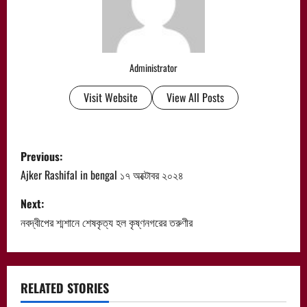
Administrator
Visit Website
View All Posts
P
Previous:
o
Ajker Rashifal in bengal ১৭ অক্টোবর ২০২৪
s
Next:
নবদ্বীপের শ্মশানে শেষকৃত্য হল কৃষ্ণনগরের তরুণীর
t
n
a
RELATED STORIES