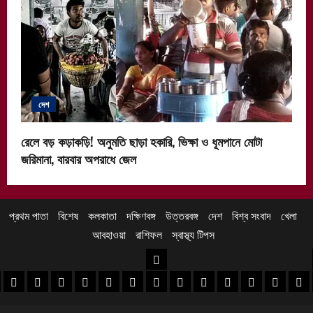
দেশ
রেলে বড় কড়াকড়ি! অনুমতি ছাড়া হকারি, ভিক্ষা ও ধূমপানে মোটা
জরিমানা, বারবার অপরাধে জেল
প্রথম পাতা
বিশেষ
কলকাতা
দক্ষিণবঙ্গ
উত্তরবঙ্গ
দেশ
বিশ্ব সংবাদ
খেলা
আবহাওয়া
রাশিফল
স্বাস্থ্য টিপস
উত্তরবঙ্গ
 খবর
েদিনীপুর খবর
়গ্রাম খবর
পুরুলিয়া খবর
বাঁকুড়া খবর
পশ্চিম বর্ধমান খবর
পূর্ব বর্ধমান খবর
বীরভূম খবর
মুর্শিদাবাদ খবর
কোচবিহার নিউজ
আলিপুরদুয়ার খবর
জলপাইগুড়ি খবর
শিলিগুড়ি খবর
উত্তর দিনাজপু
দক্ষিণ দি
মাল