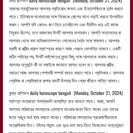
মকর রাশিফল daily horoscope bengali (Monday, October 21, 2024)
অজস্র স্নায়ুবৈকল্য আপনার প্রতিরোধ ক্ষমতা এবং চিন্তাশক্তিকে দুর্বল করতে
পারে। ইতিবাচক মনোভাবের সঙ্গে নিজেকে রোগের সাথে লড়াই করতে উৎসাহিত
করুন। আপনি যদি কোনও ঋণ নিতে চলেছিলেন এবং দীর্ঘদিন ধরে এই কাজে
নিযুক্ত ছিলেন, তবে আজকের দিনটি আপনার ভাগ্যবান। আপনি সন্তানদের বা
আপনার থেকে কম অভিজ্ঞতাসম্পন্ন লোকেদের ধৈর্য্য সঙ্গে সামলান। আপনার
স্বামী বা স্ত্রীর খারাপ স্বাস্হ্যের কারণে আজ প্রেমে ভোগান্তি থাকবে। একটি
কঠিন পর্যায়ের পর, দিনটি কর্মক্ষেত্রে সুন্দর কিছু সঙ্গে আপনাকে অবাক করবে।
আপনার অনুভূতি কী তা সবাইকে জানাতে ব্যস্ত হবেন না। আপনার স্ত্রীর
আচরণ আজ আপনার পেশাদারী সম্পর্ক ব্যহত করতে পারে। প্রতিকার :- আপনার
প্রেমিক বা প্রেমিকাকে রুপার আংটি উপহার দিন প্রেম জীবনে শান্তি আসবে।
কুম্ভ রাশিফল daily horoscope bengali (Monday, October 21, 2024)
স্বাস্হ্য সংক্রান্ত সমস্যাগুলি অস্বস্তি বয়ে আনতে পারে। আজ, আপনি
আপনার পরিবারের সদস্যদের একসাথে যাওয়ার জন্য নিতে পারেন এবং তাদের
জন্য প্রচুর অর্থ ব্যয় করতে পারেন। পরিবারের সদস্যদের প্রয়োজনীয়তাকে
অগ্রাধিকার দিন। তাঁদের আনন্দ এবং দুঃখ ভাগ করে নিতে নিজেকেও অন্তর্ভুক্ত
করুন যাতে তাঁরা বুঝতে পারেন যে আপনি তাঁদের জন্য পরোয়া করেন।