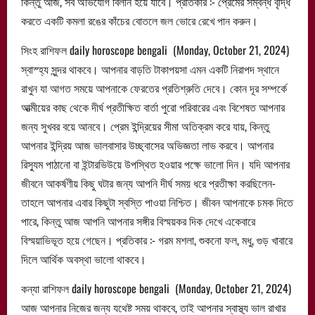
কিন্তু আজ, সব অভিযোগ বিলীন হয়ে যাবে। প্রতিকার :- প্রেমের সম্বন্ধ বৃদ্ধি
করতে একটি কমলা রঙের কাঁচের বোতলে জল ভোরে রেখে পান করুন।
সিংহ রাশিফল daily horoscope bengali (Monday, October 21, 2024)
স্বাস্হ্য সুন্দর থাকবে। আপনার বাড়তি টাকাপয়সা এমন একটি নিরাপদ স্থানে
রাখুন যা আগত সময়ে আপনাকে ফেরতের প্রতিশ্রুতি দেবে। কোন দূর সম্পর্কে
আত্মীয়ের কাছ থেকে দীর্ঘ প্রতীক্ষিত বার্তা পুরো পরিবারের এবং বিশেষত আপনার
জন্য সুখবর বয়ে আনবে। প্রেম ইন্দ্রিয়ের সীমা অতিক্রম করে যায়, কিন্তু
আপনার ইন্দ্রিয় আজ ভালবাসার উচ্ছ্বাসের অভিজ্ঞতা লাভ করবে। আপনার
রিস্যুম পাঠানো বা ইন্টারভিউয়ে উপস্থিত হওয়ার পক্ষে ভালো দিন। যদি আপনার
জীবনে আকর্ষণীয় কিছু ঘটার জন্য আপনি দীর্ঘ সময় ধরে প্রতীক্ষা করছিলেন-
তাহলে আপনার এবার কিছুটা স্বস্তি পাওয়া নিশ্চিত। জীবন আপনাকে চমক দিতে
পারে, কিন্তু আজ আপনি আপনার সঙ্গীর বিস্ময়কর দিক দেখে একেবারে
বিস্ময়াভিভূত হয়ে গেছেন। প্রতিকার :- গরম মশলা, শুকনো ফল, মধু, গুড় খাবারে
দিলে আর্থিক অবস্থা ভালো থাকবে।
কন্যা রাশিফল daily horoscope bengali (Monday, October 21, 2024)
আজ আপনার নিজের জন্য যথেষ্ট সময় থাকবে, তাই আপনার স্বাস্থ্য ভাল রাখার