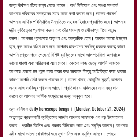
জন্য দীর্ঘক্ষণ হাঁটার জন্য যেতে পারেন। অর্থ বিনিয়োগ এবং সঞ্চয় সম্পর্কে
আপনার পরিবারের সদস্যদের সাথে আজ কথা বলতে হবে। তাদের পরামর্শ
আপনার আর্থিক পরিস্থিতির উন্নতিতে সহায়ক হিসাবে প্রমাণিত হবে। আপনার
স্ত্রীর কৃতিত্বের প্রশংসা করুন এবং তাঁর সাফল্য ও সৌভাগ্য নিয়ে আনন্দ
করুন। আপনার প্রশংসায় অকৃপণ এবং আন্তরিক হোন। আকাশ আরো উজ্জ্বল
হবে, ফুল আরও রঙিন মনে হবে, আপনার চারপাশের সবকিছু চকমক করবে; কারণ
আপনি প্রেমে পড়ে গেছেন! বিশিষ্ট ব্যক্তিদের সাথে আলাপচারিতা আপনাকে
ভালো ধারণা এবং পরিকল্পনা এনে দেবে। কোনো কাজ ছেড়ে আপনি আজকে
আপনার কোনো মন পছন্দ কাজ করার কথা ভাববেন কিন্তু অতিরিক্ত কাজ থাকার
কারণে আপনি সেটা করতে পারবেন না। ভালো খাবার, রোমান্টিক মুহুর্ত; আপনার
জন্য আজ সবকিছুর পূর্বাভাস আছে। প্রতিকার :- মহিলাদের সাদা বস্ত্র দান
করলে তা আপনার আর্থিক সংষ্থানের জন্য অনুকূল হবে।
তুলা রাশিফল daily horoscope bengali (Monday, October 21, 2024)
অত্যন্ত প্রভাবশালী ব্যক্তিদের সমর্থন আপনার সাহসকে এক বড় উৎসাহদান
করবে। প্রাচীন জিনিস এবং গয়নায় বিনিয়োগ লাভ এবং সমৃদ্ধি আনবে। আপনার
স্ত্রীর সাথে ভালো বোঝাপড়া ঘরে সুখ-শান্তি এবং সমৃদ্ধি আনবে। প্রেমে