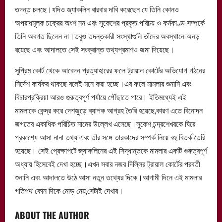
তদন্ত চলছে।যদিও জ্যাকলিন বারবার দাবি করেছেন যে তিনি কোনও
অপরাধমূলক চক্রের অংশ নন এবং সুকেশের প্রকৃত পরিচয় ও কর্মকাণ্ড সম্পর্কে
তিনি অবগত ছিলেন না।তবুও তদন্তকারী সংস্থাগুলি তাঁদের অবস্থানে অনড়
রয়েছে এবং আদালতে সেই সংক্রান্ত তথ্যপ্রমাণও জমা দিয়েছে।
সুপ্রিম কোর্ট থেকে আবেদন প্রত্যাহারের ফলে ট্রায়াল কোর্টের অভিযোগ গঠনের
নির্দেশ কার্যকর থাকছে বলেই মনে করা হচ্ছে।এর ফলে মামলার শুনানি এবং
বিচারপ্রক্রিয়া আরও গুরুত্বপূর্ণ পর্যায়ে পৌঁছাতে পারে। ইতিমধ্যেই এই
মামলাকে কেন্দ্র করে দেশজুড়ে ব্যাপক আগ্রহ তৈরি হয়েছে,কারণ এতে বিনোদন
জগতের একাধিক পরিচিত নামের উল্লেখ এসেছে।সুকেশ চন্দ্রশেখরকে ঘিরে
প্রকাশ্যে আসা নানা তথ্য এবং তাঁর সঙ্গে তারকাদের সম্পর্ক নিয়ে বহু বিতর্ক তৈরি
হয়েছে। সেই প্রেক্ষাপটে জ্যাকলিনের এই সিদ্ধান্তকে মামলার একটি গুরুত্বপূর্ণ
অধ্যায় হিসেবেই দেখা হচ্ছে।এখন সবার নজর দিল্লির ট্রায়াল কোর্টের পরবর্তী
শুনানি এবং আদালতে উঠে আসা নতুন তথ্যের দিকে।আগামী দিনে এই মামলার
গতিপথ কোন দিকে মোড় নেয়,সেটাই দেখার।
ABOUT THE AUTHOR