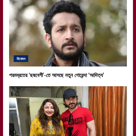
বিনোদন
পরমব্রতের ‘ছদ্মবেশী’-তে আসছে নতুন গোয়েন্দা ‘আদিত্য’