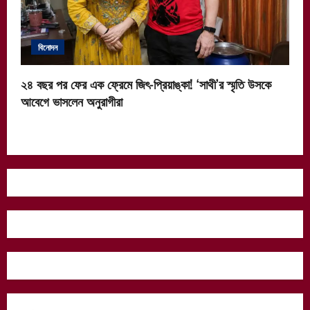
বিনোদন
২৪ বছর পর ফের এক ফ্রেমে জিৎ-প্রিয়াঙ্কা! ‘সাথী’র স্মৃতি উসকে
আবেগে ভাসলেন অনুরাগীরা