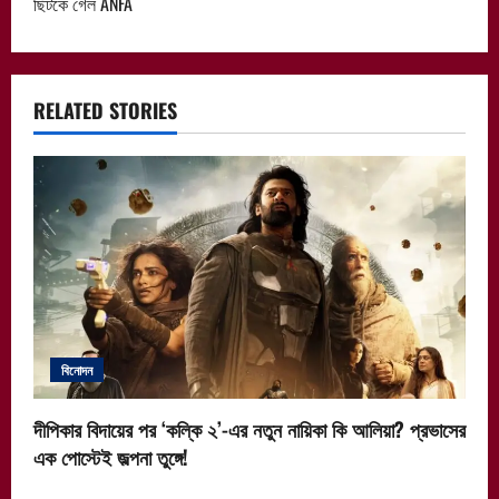
ছিটকে গেল ANFA
n
a
RELATED STORIES
v
i
g
a
t
i
বিনোদন
o
দীপিকার বিদায়ের পর ‘কল্কি ২’-এর নতুন নায়িকা কি আলিয়া? প্রভাসের
n
এক পোস্টেই জল্পনা তুঙ্গে!