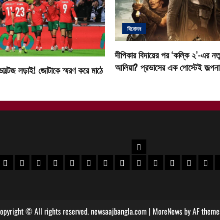
বিনোদন
দীপিকার বিদায়ের পর ‘কল্কি ২’-এর নতু
আলিয়া? প্রভাসের এক পোস্টেই জল্পনা ত
োল্টেজ লড়াই! জোটাকে স্মরণ করে মাঠে
উত্তরবঙ্গ
বর
 মেদিনীপুর খবর
পশ্চিম মেদিনীপুর খবর
ঝাড়গ্রাম খবর
পুরুলিয়া খবর
বাঁকুড়া খবর
পশ্চিম বর্ধমান খবর
পূর্ব বর্ধমান খবর
বীরভূম খবর
মুর্শিদাবাদ খবর
কোচবিহার নিউজ
আলিপুরদুয়ার খবর
জলপাইগুড়ি খবর
শিলিগুড়ি খ
উত্তর
opyright © All rights reserved. newsaajbangla.com
|
MoreNews
by AF theme