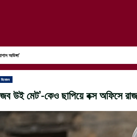
়াপাস আউঙ্গা’
বিনোদন
‘জব উই মেট’-কেও ছাপিয়ে বক্স অফিসে রাজত্