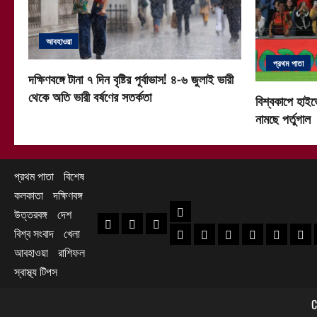
আবহাওয়া
প্রথম পাতা
দক্ষিণবঙ্গে টানা ৭ দিন বৃষ্টির পূর্বাভাস! ৪-৬ জুলাই ভারী
থেকে অতি ভারী বর্ষণের সতর্কতা
বিশ্বকাপে হাইভ
নামছে পর্তুগাল
প্রথম পাতা
বিশেষ
কলকাতা
দক্ষিণবঙ্গ
দক্ষিণবঙ্গ
উত্তরবঙ্গ
দেশ
প্রথম পাতা
বিশেষ
কলকাতা
বিশ্ব সংবাদ
খেলা
হাওড়া খবর
দক্ষিণ ২৪ পরগনা খবর
উত্তর ২৪ পরগনা খ
হুগলি খবর
নদিয়া খবর
পূর্ব
আবহাওয়া
রাশিফল
স্বাস্থ্য টিপস
C