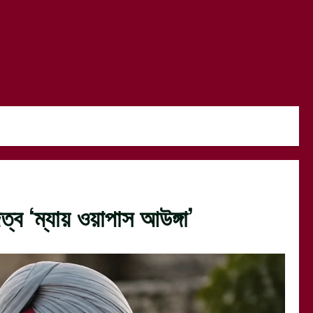
ব ‘ম্যায় ওয়াপাস আউঙ্গা’