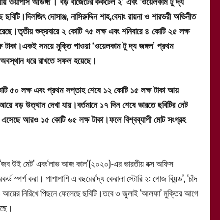
্যায় ওয়াপাস আউঙ্গা’। বড় বাজেটের‘ককটেল ২’ এবং ‘ওয়েলকাম টু দ্য
 ছবিটি।দিলজিৎ দোসাঞ্জ, নাসিরুদ্দিন শাহ,বেদাং রায়না ও শারভরী অভিনীত
করেছে।তৃতীয় শুক্রবারে ২ কোটি ৭৫ লক্ষ এবং শনিবারে ৪ কোটি ২৫ লক্ষ
ষ টাকা।একই সময়ে মুক্তি পাওয়া ‘ওয়েলকাম টু দ্য জঙ্গল’ প্রথম
 অবস্থান ধরে রাখতে সফল হয়েছে।
কোটি ৫০ লক্ষ এবং প্রথম সপ্তাহ শেষে ১২ কোটি ১৫ লক্ষ টাকা আয়
 আয়ে বড় উত্থান দেখা যায়।বর্তমানে ১৭ দিন শেষে ভারতে ছবিটির নেট
 এসেছে আরও ১৫ কোটি ৬৫ লক্ষ টাকা।ফলে বিশ্বব্যাপী মোট সংগ্রহ
়ে’,‘জব উই মেট’ এবং‘লাভ আজ কাল’(২০২০)-এর ভারতীয় বক্স অফিস
ড স্পর্শ করা। পাশাপাশি এ বছরের‘দ্য কেরালা স্টোরি ২: গোজ বিয়ন্ড’, ‘চাঁদ
করণকেও আয়ের নিরিখে পিছনে ফেলেছে ছবিটি।তবে ৩ জুলাই ‘আলফা’ মুক্তির আগে
লেছে।