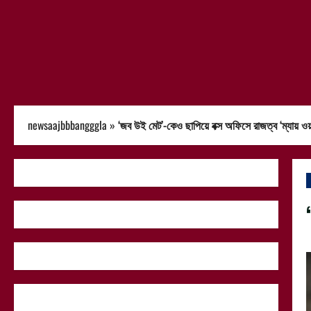
newsaajbbbangggla
»
‘জব উই মেট’-কেও ছাপিয়ে বক্স অফিসে রাজত্ব ‘ম্যায় ওয