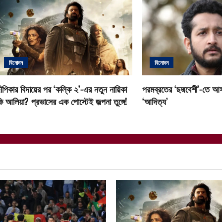
n
a
v
i
বিনোদন
বিনোদন
g
ীপিকার বিদায়ের পর ‘কল্কি ২’-এর নতুন নায়িকা
পরমব্রতের ‘ছদ্মবেশী’-তে আস
a
ি আলিয়া? প্রভাসের এক পোস্টেই জল্পনা তুঙ্গে!
‘আদিত্য’
t
i
o
n