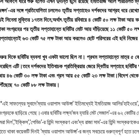
ক্স অফিসে ধীরে শুরু হলেও এখন দুর্দান্ত ছন্দে রয়েছে ইমতিয়াজ আলি পরিচালিত‘ম
ঙ্গল’-এর সঙ্গে প্রতিযোগিতা চললেও তৃতীয় সপ্তাহেও দর্শকদের আগ্রহ ধরে রেখেছে
ই সিনেমা মুক্তির ১৭তম দিনে,অর্থাৎ তৃতীয় রবিবারে ৪ কোটি ৫০ লক্ষ টাকা আয় 
াকা সংগ্রহের পর তৃতীয় সপ্তাহান্তে ছবিটির মোট আয় দাঁড়িয়েছে ১১ কোটি ৫০ লক্
প্তাহান্তেই ৬৩ কোটি ৭৫ লক্ষ টাকা আয় করলেও ছোট পরিসরের এই ছবি নিজের
ুরুর দিকে ছবিটির ব্যবসা খুব একটা ভালো ছিল না। প্রথম সপ্তাহান্তে মাত্র ৫ 
রেছিল এটি।তবে দর্শকদের ইতিবাচক প্রতিক্রিয়ার জেরে দ্বিতীয় সপ্তাহে ছবিটির
য় ৪৬ কোটি ৩০ লক্ষ টাকা এবং গ্রস আয় ৫৫ কোটি ২৩ লক্ষ টাকা।বিদেশ থেকে
ৌঁছেছে ৭০ কোটি ৮৮ লক্ষ টাকায়।
*এই সাফল্যের সুবাদে‘ম্যায় ওয়াপাস আউঙ্গা’ ইতিমধ্যেই ইমতিয়াজ আলির‘হাইওয
ংগ্রহকে ছাড়িয়ে গেছে।এবার ছবিটির লক্ষ্য‘জব হ্যারি মেট সেজাল’-এর ৬২ কোটির রেকর্
েরা দিল’,‘ইক্কিস’,‘পেড্ডি’-র হিন্দি সংস্করণ এবং‘দ্য রাজা সাব’-এর হিন্দি সংস্
াতে থাকা কয়েকটি দিনই ‘ম্যায় ওয়াপাস আউঙ্গা’-র জন্য সবচেয়ে গুরুত্বপূর্ণ হতে চ