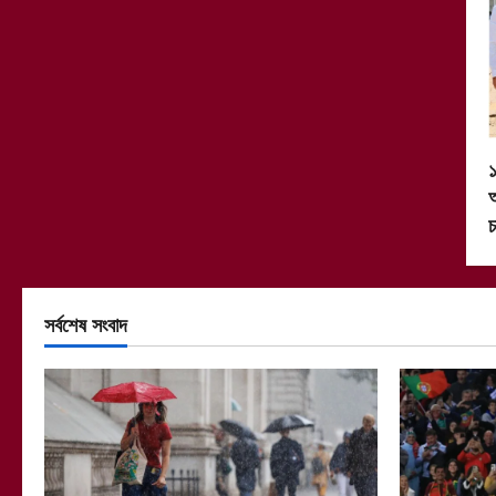
১
অ
চ
সর্বশেষ সংবাদ