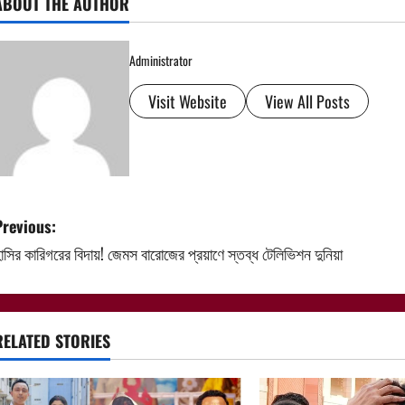
ABOUT THE AUTHOR
Administrator
Visit Website
View All Posts
P
Previous:
াসির কারিগরের বিদায়! জেমস বারোজের প্রয়াণে স্তব্ধ টেলিভিশন দুনিয়া
o
s
t
RELATED STORIES
n