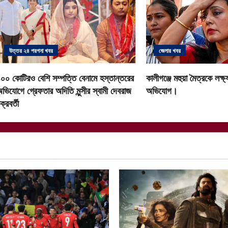
a
v
i
উত্তর ২৪ পরগনা খবর
জেলার খবর
g
০০ কোটিরও বেশি সম্পত্তি বেনামে হস্তান্তরের
কালীগঞ্জে মহুয়া মৈত্রকে লক্
a
ভিযোগে গ্রেফতার অদিতি মুন্সীর স্বামী দেবরাজ
অভিযোগ।
ক্রবর্তী
t
i
o
n