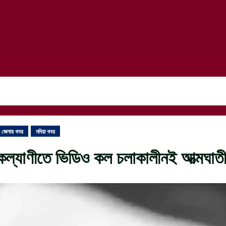
জেলার খবর
নদিয়া খবর
কল্যাণীতে ভিডিও কল চলাকালীনই আত্মঘাতী