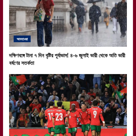
আবহাওয়া
দক্ষিণবঙ্গে টানা ৭ দিন বৃষ্টির পূর্বাভাস! ৪-৬ জুলাই ভারী থেকে অতি ভারী
বর্ষণের সতর্কতা