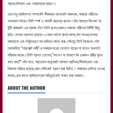
শ্রদ্ধা,বিশ্বাস এবং বোঝাপড়ার কারণে।
তবে শুধু ব্যক্তিগত সম্পর্কেই সীমাবদ্ধ থাকেননি সামান্থা, সমাজে নারীদের
অবস্থান নিয়েও তিনি স্পষ্ট ও সাহসী বক্তব্য রাখেন।তাঁর আসন্ন সিনেমা ‘মা
ইন্টি বাঙ্গারাম’-এর প্রসঙ্গ টেনে তিনি বলেন,আজও সমাজে নারীদের নির্দিষ্ট কিছু
ছাঁচে ফেলার প্রবণতা রয়েছে—যেমন ভালো রান্না জানা,গান গাওয়া,সংসার
সামলানো এবং নিখুঁতভাবে সব দায়িত্ব পালন করা।কিন্তু তিনি নিজেকে সেই
তথাকথিত “পারফেক্ট নারী”-র সংজ্ঞার মধ্যে ফেলতে পারেন না বলেও অকপটে
স্বীকার করেন।তিনি প্রশ্ন তোলেন,“সব গুণ না থাকলে কি একজন নারীর মূল্য
কমে যায়?” তাঁর মতে, প্রত্যেক মানুষেরই আলাদা প্রতিভা,সীমাবদ্ধতা এবং
নিজস্ব পরিচয় রয়েছে,আর সেটাকেই গ্রহণ করা উচিত। সমাজের চাপিয়ে দেওয়া
মানদণ্ডের বদলে ব্যক্তিত্বের বৈচিত্র্যকেই সম্মান করা দরকার।
ABOUT THE AUTHOR