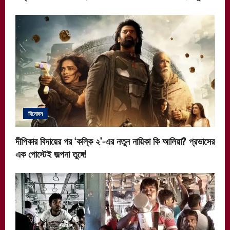
বিনোদন
দীপিকার বিদায়ের পর ‘কল্কি ২’-এর নতুন নায়িকা কি আলিয়া? প্রভাসের
এক পোস্টেই জল্পনা তুঙ্গে!