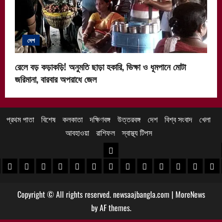
দেশ
রেলে বড় কড়াকড়ি! অনুমতি ছাড়া হকারি, ভিক্ষা ও ধূমপানে মোটা
জরিমানা, বারবার অপরাধে জেল
প্রথম পাতা
বিশেষ
কলকাতা
দক্ষিণবঙ্গ
উত্তরবঙ্গ
দেশ
বিশ্ব সংবাদ
খেলা
আবহাওয়া
রাশিফল
স্বাস্থ্য টিপস
উত্তরবঙ্গ
 খবর
েদিনীপুর খবর
়গ্রাম খবর
পুরুলিয়া খবর
বাঁকুড়া খবর
পশ্চিম বর্ধমান খবর
পূর্ব বর্ধমান খবর
বীরভূম খবর
মুর্শিদাবাদ খবর
কোচবিহার নিউজ
আলিপুরদুয়ার খবর
জলপাইগুড়ি খবর
শিলিগুড়ি খবর
উত্তর দিনাজপু
দক্ষিণ দি
মাল
Copyright © All rights reserved. newsaajbangla.com
|
MoreNews
by AF themes.