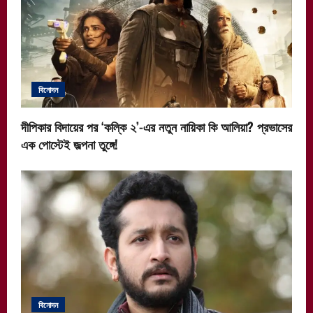
a
t
i
বিনোদন
o
n
দীপিকার বিদায়ের পর ‘কল্কি ২’-এর নতুন নায়িকা কি আলিয়া? প্রভাসের
এক পোস্টেই জল্পনা তুঙ্গে!
বিনোদন