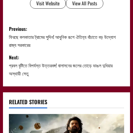
Visit Website
View All Posts
P
Previous:
o
ফিরছে কলকাতার ট্রামের সুদিন! আধুনিক রূপে ঐতিহ্য বাঁচাতে বড় উদ্যোগ
রাজ্য সরকারের
s
Next:
t
প্রবল বৃষ্টিতে বিপর্যস্ত উত্তরবঙ্গ! বালাসনের জলের তোড়ে ভাঙল দুধিয়ার
n
অস্থায়ী সেতু
a
v
RELATED STORIES
i
g