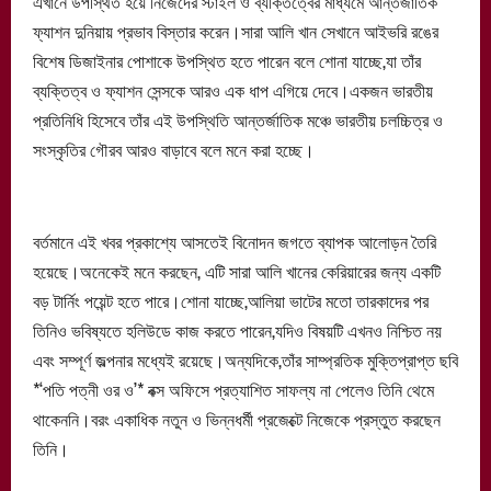
এখানে উপস্থিত হয়ে নিজেদের স্টাইল ও ব্যক্তিত্বের মাধ্যমে আন্তর্জাতিক
ফ্যাশন দুনিয়ায় প্রভাব বিস্তার করেন।সারা আলি খান সেখানে আইভরি রঙের
বিশেষ ডিজাইনার পোশাকে উপস্থিত হতে পারেন বলে শোনা যাচ্ছে,যা তাঁর
ব্যক্তিত্ব ও ফ্যাশন সেন্সকে আরও এক ধাপ এগিয়ে দেবে।একজন ভারতীয়
প্রতিনিধি হিসেবে তাঁর এই উপস্থিতি আন্তর্জাতিক মঞ্চে ভারতীয় চলচ্চিত্র ও
সংস্কৃতির গৌরব আরও বাড়াবে বলে মনে করা হচ্ছে।
বর্তমানে এই খবর প্রকাশ্যে আসতেই বিনোদন জগতে ব্যাপক আলোড়ন তৈরি
হয়েছে।অনেকেই মনে করছেন, এটি সারা আলি খানের কেরিয়ারের জন্য একটি
বড় টার্নিং পয়েন্ট হতে পারে।শোনা যাচ্ছে,আলিয়া ভাটের মতো তারকাদের পর
তিনিও ভবিষ্যতে হলিউডে কাজ করতে পারেন,যদিও বিষয়টি এখনও নিশ্চিত নয়
এবং সম্পূর্ণ জল্পনার মধ্যেই রয়েছে।অন্যদিকে,তাঁর সাম্প্রতিক মুক্তিপ্রাপ্ত ছবি
*‘পতি পত্নী ওর ও’* বক্স অফিসে প্রত্যাশিত সাফল্য না পেলেও তিনি থেমে
থাকেননি।বরং একাধিক নতুন ও ভিন্নধর্মী প্রজেক্টে নিজেকে প্রস্তুত করছেন
তিনি।