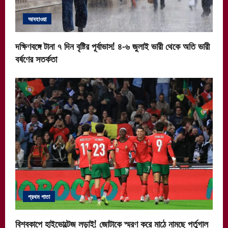
আবহাওয়া
দক্ষিণবঙ্গে টানা ৭ দিন বৃষ্টির পূর্বাভাস! ৪-৬ জুলাই ভারী থেকে অতি ভারী
বর্ষণের সতর্কতা
প্রথম পাতা
বিশ্বকাপে হাইভোল্টেজ লড়াই! জোটাকে স্মরণ করে মাঠে নামছে পর্তুগাল