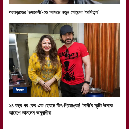
পরমব্রতের ‘ছদ্মবেশী’-তে আসছে নতুন গোয়েন্দা ‘আদিত্য’
বিনোদন
২৪ বছর পর ফের এক ফ্রেমে জিৎ-প্রিয়াঙ্কা! ‘সাথী’র স্মৃতি উসকে
আবেগে ভাসলেন অনুরাগীরা