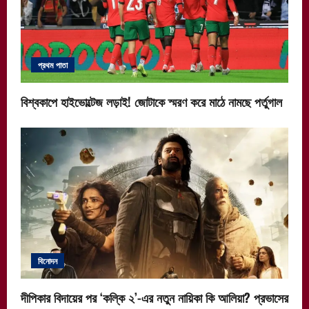
প্রথম পাতা
বিশ্বকাপে হাইভোল্টেজ লড়াই! জোটাকে স্মরণ করে মাঠে নামছে পর্তুগাল
বিনোদন
দীপিকার বিদায়ের পর ‘কল্কি ২’-এর নতুন নায়িকা কি আলিয়া? প্রভাসের