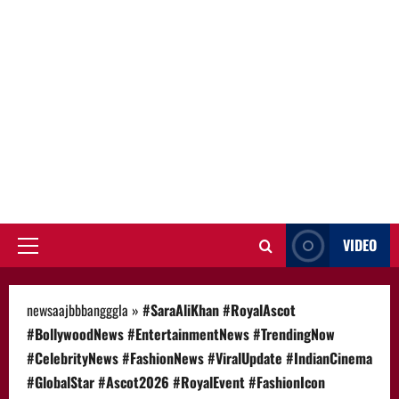
VIDEO
Primary
Menu
newsaajbbbangggla
»
#SaraAliKhan #RoyalAscot
#BollywoodNews #EntertainmentNews #TrendingNow
#CelebrityNews #FashionNews #ViralUpdate #IndianCinema
#GlobalStar #Ascot2026 #RoyalEvent #FashionIcon