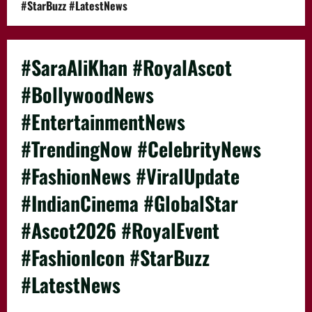
#StarBuzz #LatestNews
#SaraAliKhan #RoyalAscot
#BollywoodNews
#EntertainmentNews
#TrendingNow #CelebrityNews
#FashionNews #ViralUpdate
#IndianCinema #GlobalStar
#Ascot2026 #RoyalEvent
#FashionIcon #StarBuzz
#LatestNews