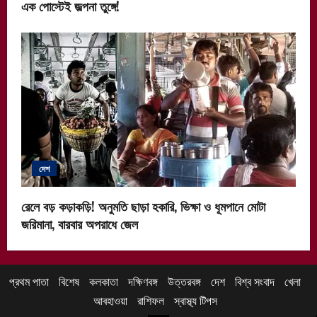
এক পোস্টেই জল্পনা তুঙ্গে!
দেশ
রেলে বড় কড়াকড়ি! অনুমতি ছাড়া হকারি, ভিক্ষা ও ধূমপানে মোটা
জরিমানা, বারবার অপরাধে জেল
প্রথম পাতা
বিশেষ
কলকাতা
দক্ষিণবঙ্গ
উত্তরবঙ্গ
দেশ
বিশ্ব সংবাদ
খেলা
আবহাওয়া
রাশিফল
স্বাস্থ্য টিপস