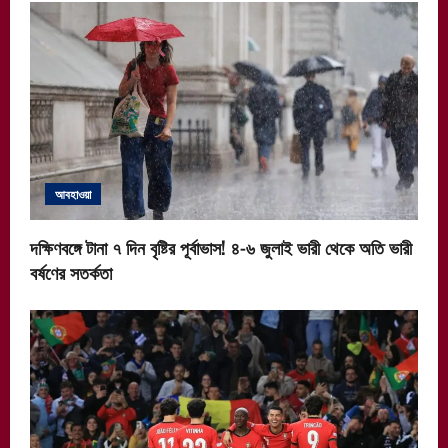
আবহাওয়া
দক্ষিণবঙ্গে টানা ৭ দিন বৃষ্টির পূর্বাভাস! ৪-৬ জুলাই ভারী থেকে অতি ভারী
বর্ষণের সতর্কতা