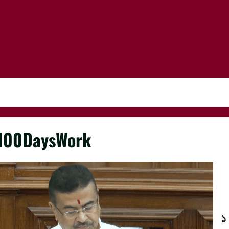
100DaysWork
১