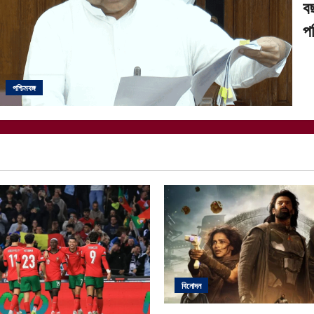
ব
পর
পশ্চিমবঙ্গ
বিনোদন