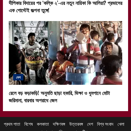
দীপিকার বিদায়ের পর ‘কল্কি ২’-এর নতুন নায়িকা কি আলিয়া? প্রভাসের
এক পোস্টেই জল্পনা তুঙ্গে!
দেশ
রেলে বড় কড়াকড়ি! অনুমতি ছাড়া হকারি, ভিক্ষা ও ধূমপানে মোটা
জরিমানা, বারবার অপরাধে জেল
প্রথম পাতা
বিশেষ
কলকাতা
দক্ষিণবঙ্গ
উত্তরবঙ্গ
দেশ
বিশ্ব সংবাদ
খেলা