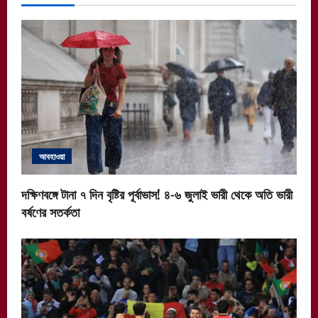
আবহাওয়া
দক্ষিণবঙ্গে টানা ৭ দিন বৃষ্টির পূর্বাভাস! ৪-৬ জুলাই ভারী থেকে অতি ভারী
বর্ষণের সতর্কতা