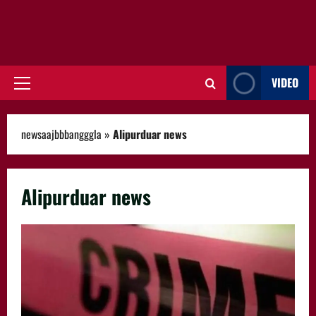
VIDEO
Primary
Menu
newsaajbbbangggla
»
Alipurduar news
Alipurduar news