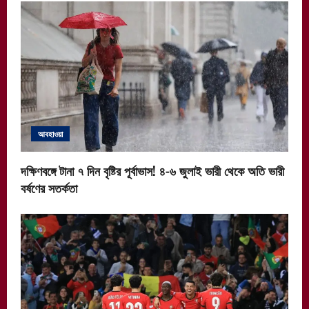
আবহাওয়া
দক্ষিণবঙ্গে টানা ৭ দিন বৃষ্টির পূর্বাভাস! ৪-৬ জুলাই ভারী থেকে অতি ভারী
বর্ষণের সতর্কতা