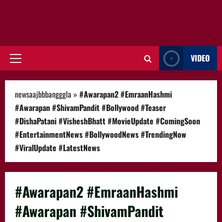
VIDEO
Primary
Menu
newsaajbbbangggla
»
#Awarapan2 #EmraanHashmi
#Awarapan #ShivamPandit #Bollywood #Teaser
#DishaPatani #VisheshBhatt #MovieUpdate #ComingSoon
#EntertainmentNews #BollywoodNews #TrendingNow
#ViralUpdate #LatestNews
#Awarapan2 #EmraanHashmi
#Awarapan #ShivamPandit