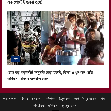
এক পোস্টেই জল্পনা তুঙ্গে!
দেশ
রেলে বড় কড়াকড়ি! অনুমতি ছাড়া হকারি, ভিক্ষা ও ধূমপানে মোটা
জরিমানা, বারবার অপরাধে জেল
প্রথম পাতা
বিশেষ
কলকাতা
দক্ষিণবঙ্গ
উত্তরবঙ্গ
দেশ
বিশ্ব সংবাদ
খেলা
আবহাওয়া
রাশিফল
স্বাস্থ্য টিপস