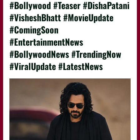
#Bollywood #Teaser #DishaPatani
#VisheshBhatt #MovieUpdate
#ComingSoon
#EntertainmentNews
#BollywoodNews #TrendingNow
#ViralUpdate #LatestNews