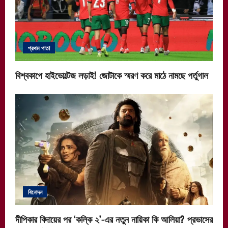
প্রথম পাতা
বিশ্বকাপে হাইভোল্টেজ লড়াই! জোটাকে স্মরণ করে মাঠে নামছে পর্তুগাল
বিনোদন
দীপিকার বিদায়ের পর ‘কল্কি ২’-এর নতুন নায়িকা কি আলিয়া? প্রভাসের