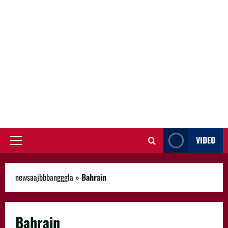
VIDEO
Primary
Menu
newsaajbbbangggla
»
Bahrain
Bahrain