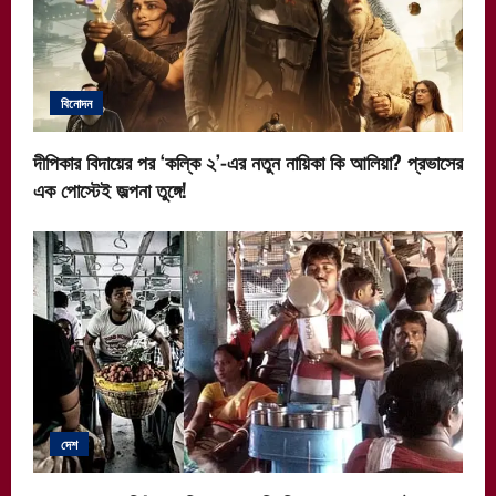
বিনোদন
দীপিকার বিদায়ের পর ‘কল্কি ২’-এর নতুন নায়িকা কি আলিয়া? প্রভাসের
এক পোস্টেই জল্পনা তুঙ্গে!
দেশ