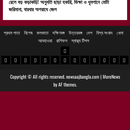
রেলে বড় কড়াকড়ি! অনুমতি ছাড়া হকারি, ভিক্ষা ও ধূমপানে মোটা
জরিমানা, বারবার অপরাধে জেল
প্রথম পাতা
বিশেষ
কলকাতা
দক্ষিণবঙ্গ
উত্তরবঙ্গ
দেশ
বিশ্ব সংবাদ
খেলা
আবহাওয়া
রাশিফল
স্বাস্থ্য টিপস
উত্তরবঙ্গ
 খবর
েদিনীপুর খবর
়গ্রাম খবর
পুরুলিয়া খবর
বাঁকুড়া খবর
পশ্চিম বর্ধমান খবর
পূর্ব বর্ধমান খবর
বীরভূম খবর
মুর্শিদাবাদ খবর
কোচবিহার নিউজ
আলিপুরদুয়ার খবর
জলপাইগুড়ি খবর
শিলিগুড়ি খবর
উত্তর দিনাজপু
দক্ষিণ দি
মাল
Copyright © All rights reserved. newsaajbangla.com
|
MoreNews
by AF themes.