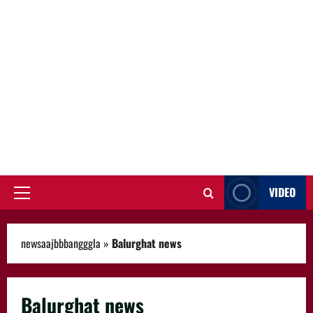
VIDEO
Primary
Menu
newsaajbbbangggla
»
Balurghat news
Balurghat news