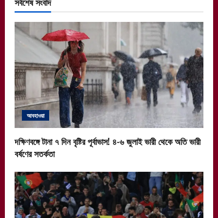
সর্বশেষ সংবাদ
আবহাওয়া
দক্ষিণবঙ্গে টানা ৭ দিন বৃষ্টির পূর্বাভাস! ৪-৬ জুলাই ভারী থেকে অতি ভারী
বর্ষণের সতর্কতা