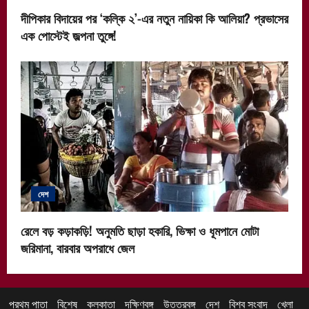
দীপিকার বিদায়ের পর ‘কল্কি ২’-এর নতুন নায়িকা কি আলিয়া? প্রভাসের
এক পোস্টেই জল্পনা তুঙ্গে!
দেশ
রেলে বড় কড়াকড়ি! অনুমতি ছাড়া হকারি, ভিক্ষা ও ধূমপানে মোটা
জরিমানা, বারবার অপরাধে জেল
প্রথম পাতা
বিশেষ
কলকাতা
দক্ষিণবঙ্গ
উত্তরবঙ্গ
দেশ
বিশ্ব সংবাদ
খেলা