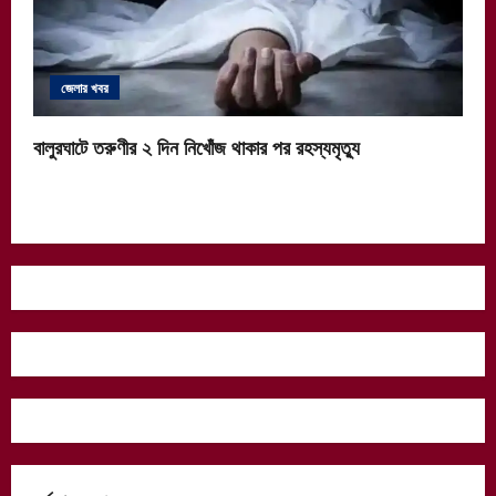
জেলার খবর
বালুরঘাটে তরুণীর ২ দিন নিখোঁজ থাকার পর রহস্যমৃত্যু