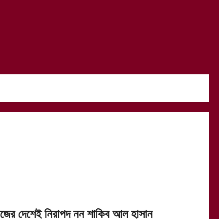
িজের দেশেই নিরাপদ নন শাকিব আল হাসান