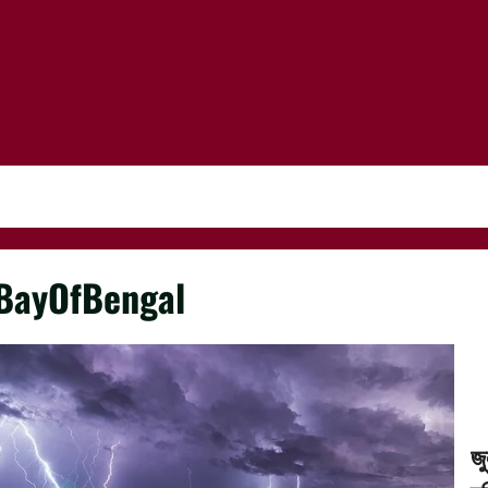
BayOfBengal
জ