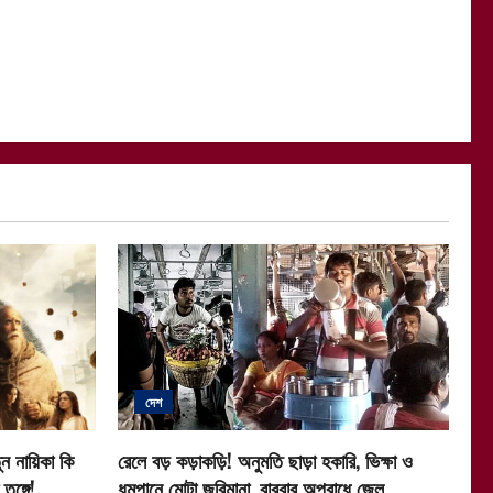
দেশ
ন নায়িকা কি
রেলে বড় কড়াকড়ি! অনুমতি ছাড়া হকারি, ভিক্ষা ও
ুঙ্গে!
ধূমপানে মোটা জরিমানা, বারবার অপরাধে জেল