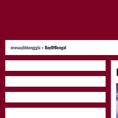
newsaajbbbangggla
»
BayOfBengal