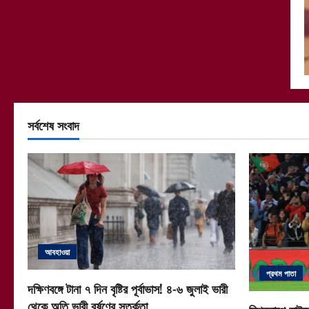
সর্বশেষ সংবাদ
আবহাওয়া
প্রথম পাতা
দক্ষিণবঙ্গে টানা ৭ দিন বৃষ্টির পূর্বাভাস! ৪-৬ জুলাই ভারী
থেকে অতি ভারী বর্ষণের সতর্কতা