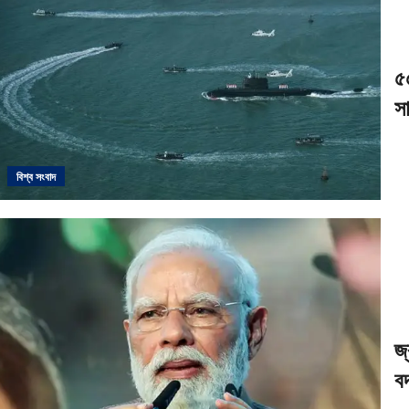
৫
স
বিশ্ব সংবাদ
জ
ব