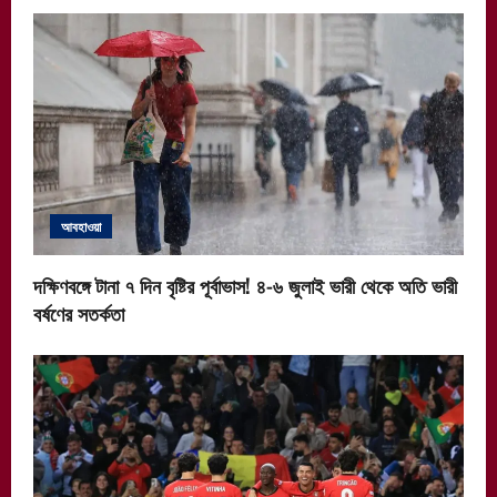
আবহাওয়া
দক্ষিণবঙ্গে টানা ৭ দিন বৃষ্টির পূর্বাভাস! ৪-৬ জুলাই ভারী থেকে অতি ভারী
বর্ষণের সতর্কতা