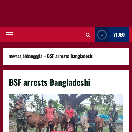
VIDEO
Primary
Menu
newsaajbbbangggla
»
BSF arrests Bangladeshi
BSF arrests Bangladeshi