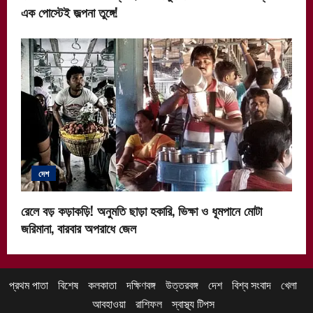
এক পোস্টেই জল্পনা তুঙ্গে!
দেশ
রেলে বড় কড়াকড়ি! অনুমতি ছাড়া হকারি, ভিক্ষা ও ধূমপানে মোটা
জরিমানা, বারবার অপরাধে জেল
প্রথম পাতা
বিশেষ
কলকাতা
দক্ষিণবঙ্গ
উত্তরবঙ্গ
দেশ
বিশ্ব সংবাদ
খেলা
আবহাওয়া
রাশিফল
স্বাস্থ্য টিপস