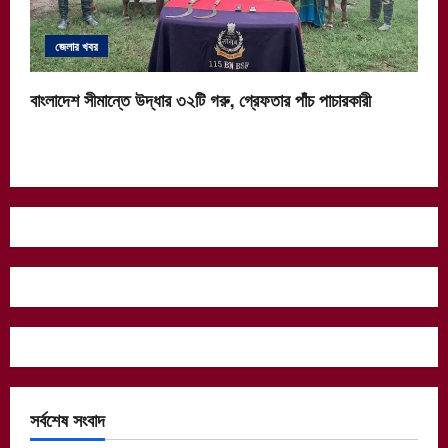
জেলার খবর
বাংলাদেশ সীমান্তে উদ্ধার ৩২টি গরু, গ্রেফতার পাঁচ পাচারকারী
সর্বশেষ সংবাদ