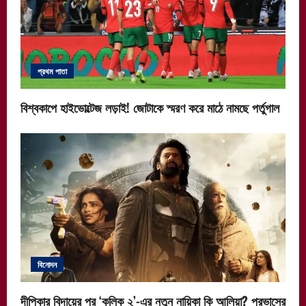
প্রথম পাতা
বিশ্বকাপে হাইভোল্টেজ লড়াই! জোটাকে স্মরণ করে মাঠে নামছে পর্তুগাল
বিনোদন
দীপিকার বিদায়ের পর ‘কল্কি ২’-এর নতুন নায়িকা কি আলিয়া? প্রভাসের