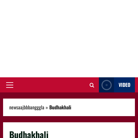
VIDEO
Primary
Menu
newsaajbbbangggla
»
Budhakhali
Budhakhali