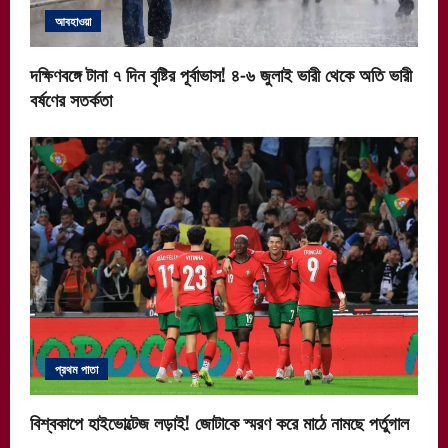
আবহাওয়া
দক্ষিণবঙ্গে টানা ৭ দিন বৃষ্টির পূর্বাভাস! ৪-৬ জুলাই ভারী থেকে অতি ভারী
বর্ষণের সতর্কতা
প্রথম পাতা
বিশ্বকাপে হাইভোল্টেজ লড়াই! জোটাকে স্মরণ করে মাঠে নামছে পর্তুগাল