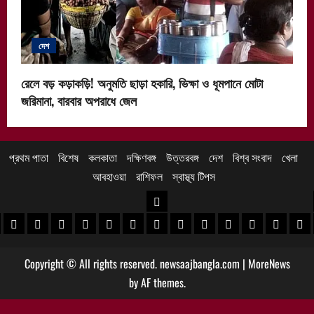
দেশ
রেলে বড় কড়াকড়ি! অনুমতি ছাড়া হকারি, ভিক্ষা ও ধূমপানে মোটা
জরিমানা, বারবার অপরাধে জেল
প্রথম পাতা
বিশেষ
কলকাতা
দক্ষিণবঙ্গ
উত্তরবঙ্গ
দেশ
বিশ্ব সংবাদ
খেলা
আবহাওয়া
রাশিফল
স্বাস্থ্য টিপস
উত্তরবঙ্গ
 খবর
েদিনীপুর খবর
়গ্রাম খবর
পুরুলিয়া খবর
বাঁকুড়া খবর
পশ্চিম বর্ধমান খবর
পূর্ব বর্ধমান খবর
বীরভূম খবর
মুর্শিদাবাদ খবর
কোচবিহার নিউজ
আলিপুরদুয়ার খবর
জলপাইগুড়ি খবর
শিলিগুড়ি খবর
উত্তর দিনাজপু
দক্ষিণ দি
মাল
Copyright © All rights reserved. newsaajbangla.com
|
MoreNews
by AF themes.