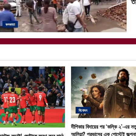
তা
কলকাতা
বিনোদন
দীপিকার বিদায়ের পর ‘কল্কি ২’-এর নতু
আলিয়া? প্রভাসের এক পোস্টেই জল্পনা ত
োল্টেজ লড়াই! জোটাকে স্মরণ করে মাঠে