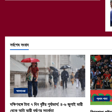
সর্বশেষ সংবাদ
আবহাওয়া
প্রথম পাতা
দক্ষিণবঙ্গে টানা ৭ দিন বৃষ্টির পূর্বাভাস! ৪-৬ জুলাই ভারী
থেকে অতি ভারী বর্ষণের সতর্কতা
বিশ্বকাপে হাইভ