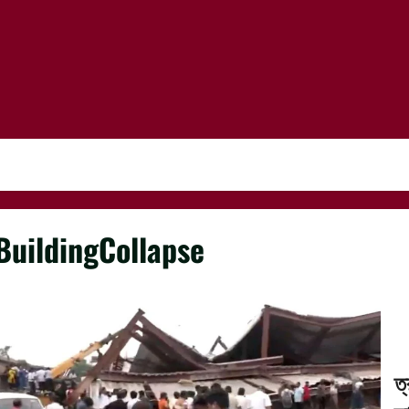
BuildingCollapse
ত্