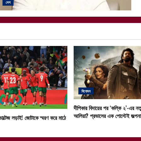
দেশ
বিনোদন
দীপিকার বিদায়ের পর ‘কল্কি ২’-এর নতু
আলিয়া? প্রভাসের এক পোস্টেই জল্পনা ত
োল্টেজ লড়াই! জোটাকে স্মরণ করে মাঠে