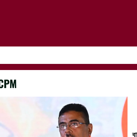
CPM
ব