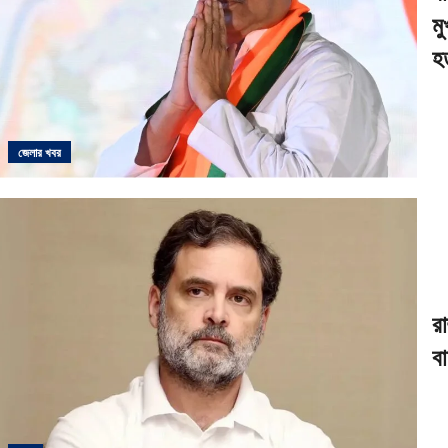
মু
হ
জেলার খবর
রা
বা