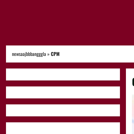
newsaajbbbangggla
»
CPM