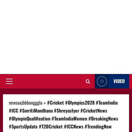
VIDEO
Primary
Menu
newsaajbbbangggla
»
#Cricket #Olympics2028 #TeamIndia
#ICC #SmritiMandhana #ShreyasIyer #CricketNews
#OlympicQualification #TeamIndiaWomen #BreakingNews
#SportsUpdate #T20Cricket #ICCNews #TrendingNow