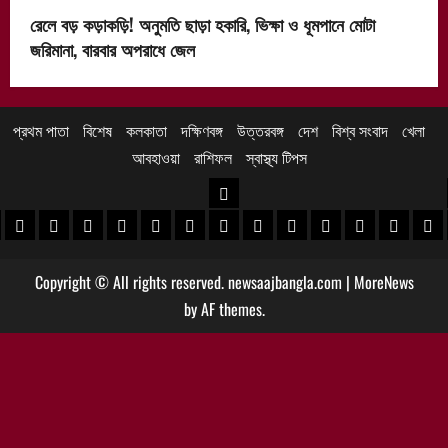
রেলে বড় কড়াকড়ি! অনুমতি ছাড়া হকারি, ভিক্ষা ও ধূমপানে মোটা
জরিমানা, বারবার অপরাধে জেল
প্রথম পাতা
বিশেষ
কলকাতা
দক্ষিণবঙ্গ
উত্তরবঙ্গ
দেশ
বিশ্ব সংবাদ
খেলা
আবহাওয়া
রাশিফল
স্বাস্থ্য টিপস
উত্তরবঙ্গ
 খবর
েদিনীপুর খবর
়গ্রাম খবর
পুরুলিয়া খবর
বাঁকুড়া খবর
পশ্চিম বর্ধমান খবর
পূর্ব বর্ধমান খবর
বীরভূম খবর
মুর্শিদাবাদ খবর
কোচবিহার নিউজ
আলিপুরদুয়ার খবর
জলপাইগুড়ি খবর
শিলিগুড়ি খবর
উত্তর দিনাজপু
দক্ষিণ দি
মাল
Copyright © All rights reserved. newsaajbangla.com
|
MoreNews
by AF themes.