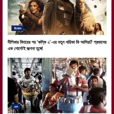
বিনোদন
দীপিকার বিদায়ের পর ‘কল্কি ২’-এর নতুন নায়িকা কি আলিয়া? প্রভাসের
এক পোস্টেই জল্পনা তুঙ্গে!
দেশ