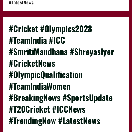
#LatestNews
#Cricket #Olympics2028
#TeamIndia #ICC
#SmritiMandhana #ShreyasIyer
#CricketNews
#OlympicQualification
#TeamIndiaWomen
#BreakingNews #SportsUpdate
#T20Cricket #ICCNews
#TrendingNow #LatestNews