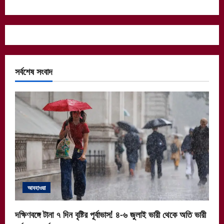
সর্বশেষ সংবাদ
আবহাওয়া
দক্ষিণবঙ্গে টানা ৭ দিন বৃষ্টির পূর্বাভাস! ৪-৬ জুলাই ভারী থেকে অতি ভারী