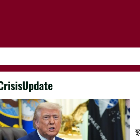
CrisisUpdate
যু