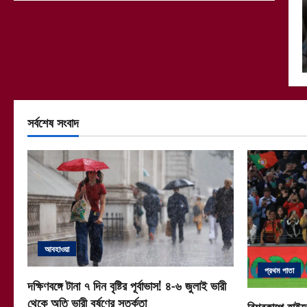
সর্বশেষ সংবাদ
আবহাওয়া
প্রথম পাতা
দক্ষিণবঙ্গে টানা ৭ দিন বৃষ্টির পূর্বাভাস! ৪-৬ জুলাই ভারী
থেকে অতি ভারী বর্ষণের সতর্কতা
বিশ্বকাপে হাইভ