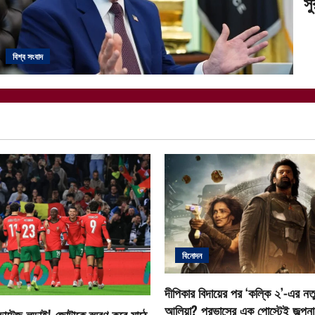
সু
বিশ্ব সংবাদ
বিনোদন
দীপিকার বিদায়ের পর ‘কল্কি ২’-এর নতু
আলিয়া? প্রভাসের এক পোস্টেই জল্পনা ত
োল্টেজ লড়াই! জোটাকে স্মরণ করে মাঠে